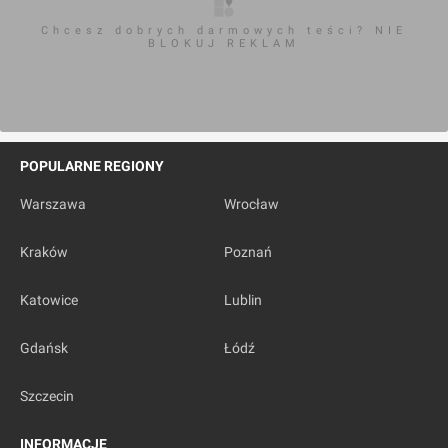
Chcesz dobrych darmowych teści? NIE
BLOKUJ REKLAM
POPULARNE REGIONY
Warszawa
Wrocław
Kraków
Poznań
Katowice
Lublin
Gdańsk
Łódź
Szczecin
INFORMACJE