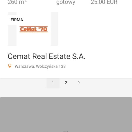
260
m
2
gotowy
25.00 EUR
FIRMA
Cemat Real Estate S.A.
Warszawa, Wólczyńska 133
1
2