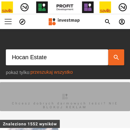
pokaż tylko:
Chcesz dobrych darmowych teści? NIE
BLOKUJ REKLAM
Znaleziono
1552
wyników