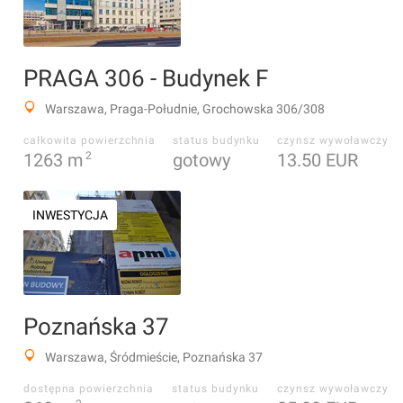
PRAGA 306 - Budynek F
Warszawa, Praga-Południe, Grochowska 306/308
całkowita powierzchnia
status budynku
czynsz wywoławczy
1263
m
2
gotowy
13.50 EUR
INWESTYCJA
Poznańska 37
Warszawa, Śródmieście, Poznańska 37
dostępna powierzchnia
status budynku
czynsz wywoławczy