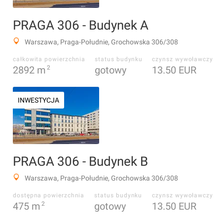
PRAGA 306 - Budynek A
Warszawa, Praga-Południe, Grochowska 306/308
całkowita powierzchnia
status budynku
czynsz wywoławczy
2892
m
2
gotowy
13.50 EUR
INWESTYCJA
PRAGA 306 - Budynek B
Warszawa, Praga-Południe, Grochowska 306/308
dostępna powierzchnia
status budynku
czynsz wywoławczy
475
m
2
gotowy
13.50 EUR