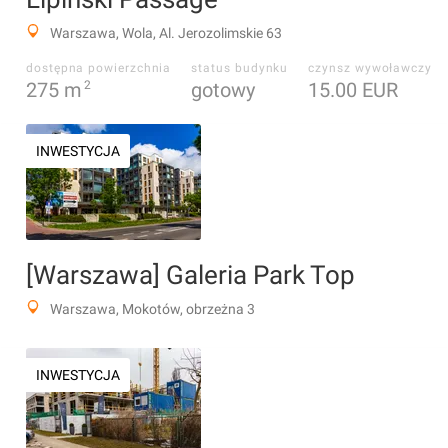
Warszawa, Wola, Al. Jerozolimskie 63
dostępna powierzchnia
status budynku
czynsz wywoławczy
275
m
2
gotowy
15.00 EUR
INWESTYCJA
[Warszawa] Galeria Park Top
Warszawa, Mokotów, obrzeżna 3
INWESTYCJA