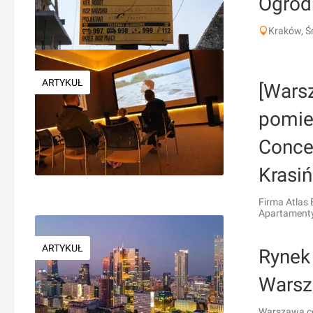
Ogrod
Kraków, Ś
ARTYKUŁ
[Wars
pomie
Conce
Krasi
Firma Atlas
Apartamenty
ARTYKUŁ
Rynek
Warsz
Warszawa co