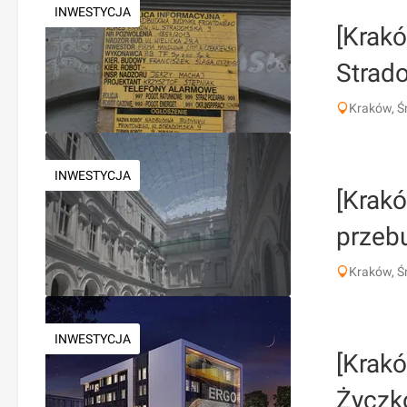
INWESTYCJA
[Krak
Strad
Kraków, Ś
INWESTYCJA
[Krak
przeb
Kraków, Ś
INWESTYCJA
[Krakó
Życzk