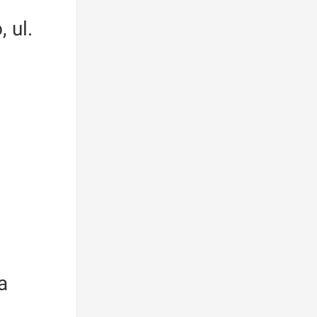
 ul.
a