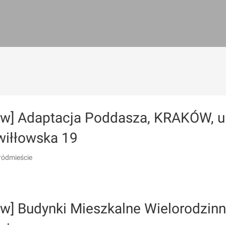
ów] Adaptacja Poddasza, KRAKÓW, ul
wiłłowska 19
ródmieście
w] Budynki Mieszkalne Wielorodzinne