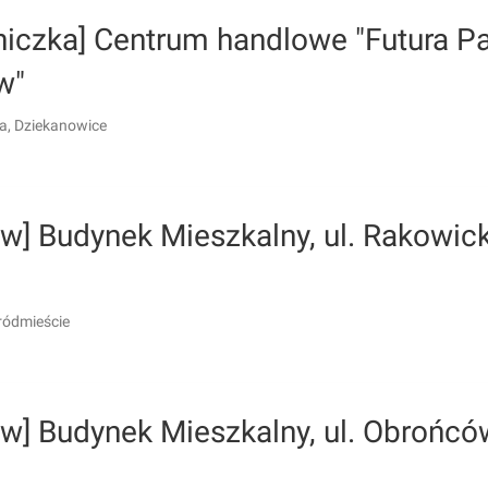
niczka] Centrum handlowe "Futura P
w"
a, Dziekanowice
w] Budynek Mieszkalny, ul. Rakowic
ródmieście
ów] Budynek Mieszkalny, ul. Obrońcó