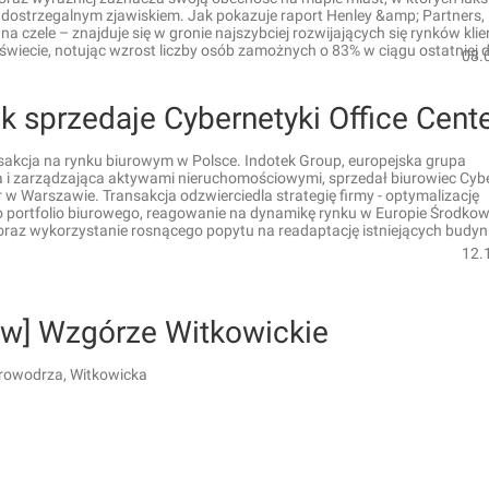
i dostrzegalnym zjawiskiem. Jak pokazuje raport Henley &amp; Partners,
a czele – znajduje się w gronie najszybciej rozwijających się rynków kli
wiecie, notując wzrost liczby osób zamożnych o 83% w ciągu ostatniej 
08.
k sprzedaje Cybernetyki Office Cent
sakcja na rynku biurowym w Polsce. Indotek Group, europejska grupa
a i zarządzająca aktywami nieruchomościowymi, sprzedał biurowiec Cybe
r w Warszawie. Transakcja odzwierciedla strategię firmy - optymalizację
o portfolio biurowego, reagowanie na dynamikę rynku w Europie Środkow
oraz wykorzystanie rosnącego popytu na readaptację istniejących budy
12.
ów] Wzgórze Witkowickie
rowodrza, Witkowicka