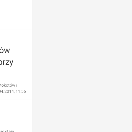
ców
przy
Mokotów i
04.2014, 11:56
us staje