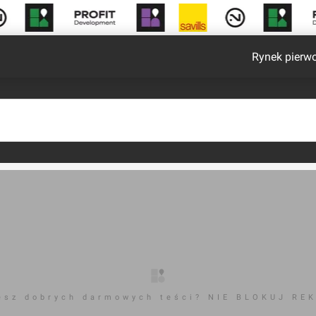
Rynek pierw
esz dobrych darmowych teści? NIE BLOKUJ RE