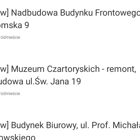
ów] Nadbudowa Budynku Frontowego,
omska 9
ródmieście
ów] Muzeum Czartoryskich - remont,
udowa ul.Św. Jana 19
ródmieście
w] Budynek Biurowy, ul. Prof. Michał
owskiego