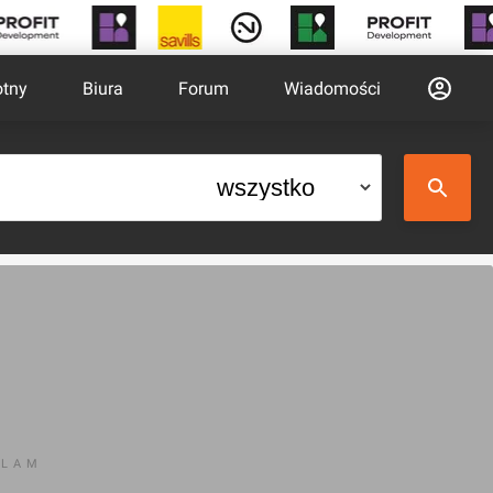
otny
Biura
Forum
Wiadomości
KLAM