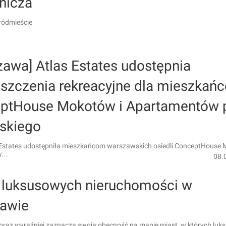
nicza
ródmieście
zawa] Atlas Estates udostępnia
szczenia rekreacyjne dla mieszkań
ptHouse Mokotów i Apartamentów 
ńskiego
 Estates udostępniła mieszkańcom warszawskich osiedli ConceptHouse 
...
08.
 luksusowych nieruchomości w
awie
raz wyraźniej zaznacza swoją obecność na mapie miast, w których luks