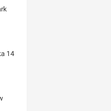
ark
ka 14
w