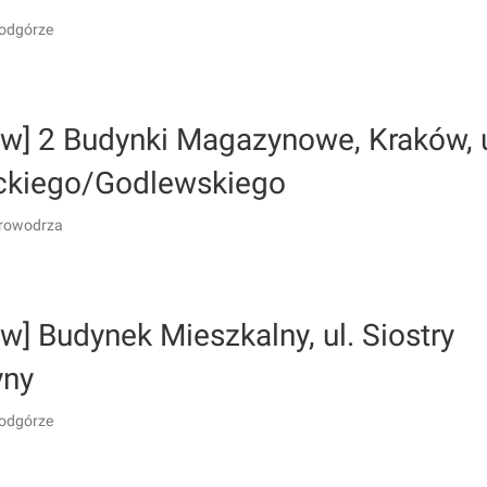
odgórze
ów] 2 Budynki Magazynowe, Kraków, u
ckiego/Godlewskiego
Krowodrza
w] Budynek Mieszkalny, ul. Siostry
yny
odgórze