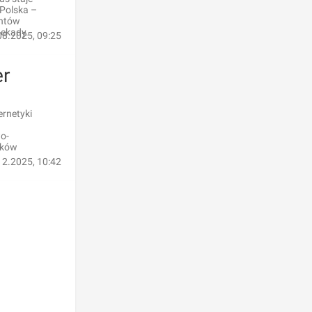
 Polska –
entów
dekady.
08.2025, 09:25
er
rnetyki
o-
nków
12.2025, 10:42