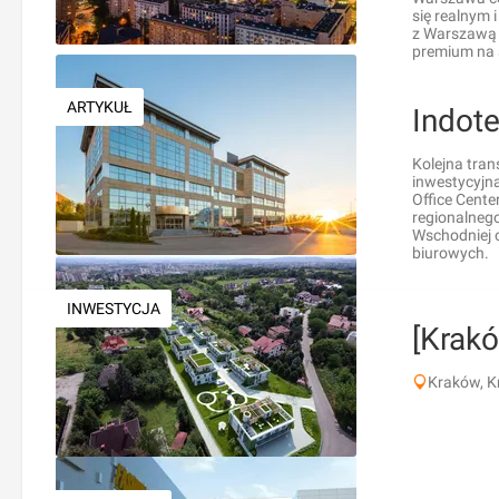
się realnym 
z Warszawą n
premium na ś
ARTYKUŁ
Indote
Kolejna tran
inwestycyjn
Office Cente
regionalneg
Wschodniej 
biurowych.
INWESTYCJA
[Krak
Kraków, K