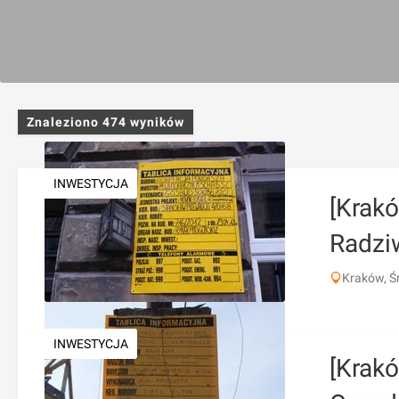
Znaleziono
474
wyników
INWESTYCJA
[Krak
Radzi
Kraków, Ś
INWESTYCJA
[Krakó