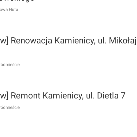
Nowa Huta
w] Renowacja Kamienicy, ul. Mikoła
ródmieście
w] Remont Kamienicy, ul. Dietla 7
ródmieście