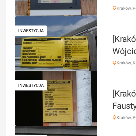
Kraków, P
INWESTYCJA
[Krak
Wójci
Kraków, 
INWESTYCJA
[Krakó
Faust
Kraków, P