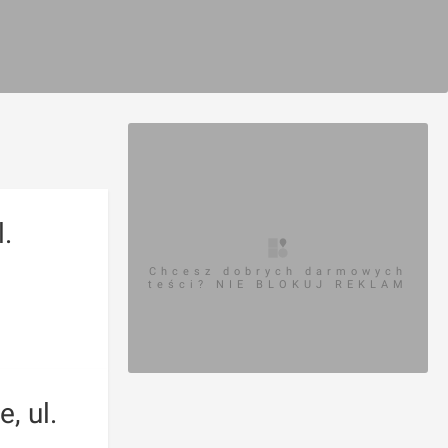
.
Chcesz dobrych darmowych
teści? NIE BLOKUJ REKLAM
, ul.