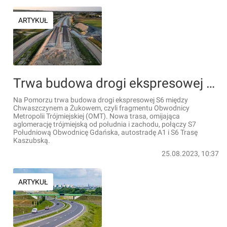
ARTYKUŁ
Trwa budowa drogi ekspresowej S6 – Obwodnicy Metropolii Trójmiejskiej [FILMY + ZDJĘCIA]
Na Pomorzu trwa budowa drogi ekspresowej S6 między
Chwaszczynem a Żukowem, czyli fragmentu Obwodnicy
Metropolii Trójmiejskiej (OMT). Nowa trasa, omijająca
aglomerację trójmiejską od południa i zachodu, połączy S7
Południową Obwodnicę Gdańska, autostradę A1 i S6 Trasę
Kaszubską.
25.08.2023, 10:37
ARTYKUŁ