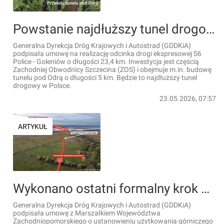
Powstanie najdłuższy tunel drogowy w Polsce [FILM]
Generalna Dyrekcja Dróg Krajowych i Autostrad (GDDKiA)
podpisała umowę na realizację odcinka drogi ekspresowej S6
Police - Goleniów o długości 23,4 km. Inwestycja jest częścią
Zachodniej Obwodnicy Szczecina (ZOS) i obejmuje m.in. budowę
tunelu pod Odrą o długości 5 km. Będzie to najdłuższy tunel
drogowy w Polsce.
23.05.2026, 07:57
ARTYKUŁ
Wykonano ostatni formalny krok potrzebny do rozpoczęcia budowy najdłuższego tunelu drogowego w Polsce [WIZUALIZACJE]
Generalna Dyrekcja Dróg Krajowych i Autostrad (GDDKiA)
podpisała umowę z Marszałkiem Województwa
Zachodniopomorskiego o ustanowieniu użytkowania górniczego