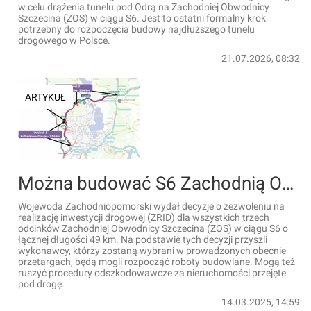
w celu drążenia tunelu pod Odrą na Zachodniej Obwodnicy
Szczecina (ZOS) w ciągu S6. Jest to ostatni formalny krok
potrzebny do rozpoczęcia budowy najdłuższego tunelu
drogowego w Polsce.
21.07.2026, 08:32
ARTYKUŁ
Można budować S6 Zachodnią Obwodnicę Szczecina [FILMY+WIZUALIZACJE]
Wojewoda Zachodniopomorski wydał decyzje o zezwoleniu na
realizację inwestycji drogowej (ZRID) dla wszystkich trzech
odcinków Zachodniej Obwodnicy Szczecina (ZOS) w ciągu S6 o
łącznej długości 49 km. Na podstawie tych decyzji przyszli
wykonawcy, którzy zostaną wybrani w prowadzonych obecnie
przetargach, będą mogli rozpocząć roboty budowlane. Mogą też
ruszyć procedury odszkodowawcze za nieruchomości przejęte
pod drogę.
14.03.2025, 14:59