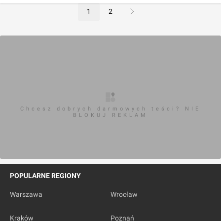
1
2
Chcesz dobrych darmowych teści? NIE
BLOKUJ REKLAM
POPULARNE REGIONY
Warszawa
Wrocław
Kraków
Poznań