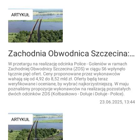
ARTYKUŁ
Zachodnia Obwodnica Szczecina: Znamy oferty na realizację odcinka S6 z tunelem drogowym pod Odrą [FILM+LISTA]
W przetargu na realizację odcinka Police - Goleniów w ramach
Zachodniej Obwodnicy Szczecina (ZOS) w ciągu S6 wpłynęło
łącznie pięć ofert. Ceny proponowane przez wykonawców
wahają się od 4,92 do 8,52 mld zł. Oferty będą teraz
weryfikowane i oceniane, by wybrać najkorzystniejszą. W maju
poznaliśmy propozycje wykonawców na realizacją pozostałych
dwóch odcinków ZOS (Kołbaskowo - Dołuje i Dołuje - Police).
23.06.2025, 13:44
ARTYKUŁ