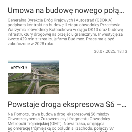
Umowa na budowę nowego połączenia Szczecina z autostradą A6 podpisana
Generalna Dyrekcja Dróg Krajowych i Autostrad (GDDKiA)
podpisała kontrakt na budowę II etapu obwodnicy Przecławia i
Warzymic i obwodnicy Kołbaskowa w ciągu DK13 oraz budowę
infrastruktury drogowej na przejściu granicznym. Inwestycję za
kwotę 429 mln zł zrealizuje firma Budimex. Prace mają być
zakończone w 2028 roku.
30.07.2025, 18:13
ARTYKUŁ
Powstaje droga ekspresowa S6 – Obwodnica Metropolii Trójmiejskiej [FILM]
Na Pomorzu trwa budowa drogi ekspresowej S6 między
Chwaszczynem a Żukowem, czyli fragmentu Obwodnicy
Metropolii Trójmiejskiej (OMT). Nowa trasa, omijająca
aglomerację trójmiejską od południa i zachodu, połączy S7