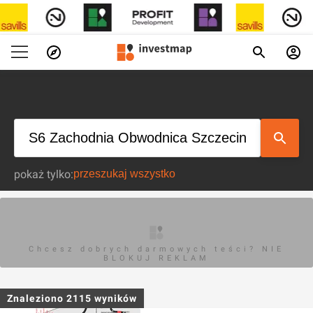
pokaż tylko:
Chcesz dobrych darmowych teści? NIE
BLOKUJ REKLAM
Znaleziono
2115
wyników