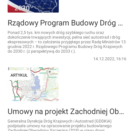
Rządowy Program Budowy Dróg Krajowych do 2030 roku z akceptacją Rady Ministrów [FILM]
Ponad 2,5 tys. km nowych dróg szybkiego ruchu oraz
dokończenie trwających inwestycji, pełna sieć autostrad i dróg
ekspresowych – to założenia przyjętego przez Radę Ministrów 13
grudnia 2022 r. Rządowego Programu Budowy Dróg Krajowych
do 2030 r. (z perspektywą do 2033 r.).
14.12.2022, 16:16
ARTYKUŁ
Umowy na projekt Zachodniej Obwodnicy Szczecina w ciągu S6 podpisane
Generalna Dyrekcja Dróg Krajowych i Autostrad (GDDKiA)
podpisała umowy na opracowanie projektu budowlanego
Zachodniej Obwodnicy Szczecina (ZOS) w ciągu drogi