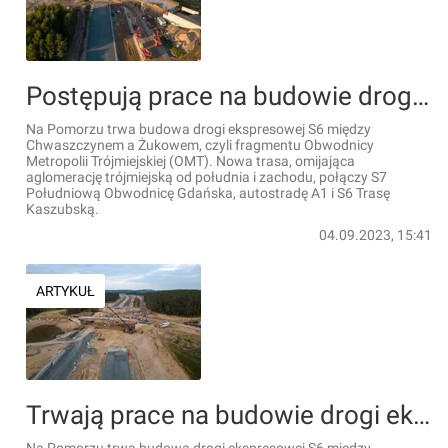
Postępują prace na budowie drogi ekspresowej S6 – Obwodnicy Metropolii Trójmiejskiej [FILM + ZDJĘCIA]
Na Pomorzu trwa budowa drogi ekspresowej S6 między
Chwaszczynem a Żukowem, czyli fragmentu Obwodnicy
Metropolii Trójmiejskiej (OMT). Nowa trasa, omijająca
aglomerację trójmiejską od południa i zachodu, połączy S7
Południową Obwodnicę Gdańska, autostradę A1 i S6 Trasę
Kaszubską.
04.09.2023, 15:41
ARTYKUŁ
Trwają prace na budowie drogi ekspresowej S6 – Obwodnicy Metropolii Trójmiejskiej [FILMY + ZDJĘCIA]