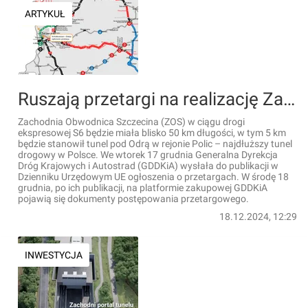
ARTYKUŁ
Ruszają przetargi na realizację Zachodniej Obwodnicy Szczecina z tunelem pod Odrą [FILMY+WIZUALIZACJE]
Zachodnia Obwodnica Szczecina (ZOS) w ciągu drogi
ekspresowej S6 będzie miała blisko 50 km długości, w tym 5 km
będzie stanowił tunel pod Odrą w rejonie Polic – najdłuższy tunel
drogowy w Polsce. We wtorek 17 grudnia Generalna Dyrekcja
Dróg Krajowych i Autostrad (GDDKiA) wysłała do publikacji w
Dzienniku Urzędowym UE ogłoszenia o przetargach. W środę 18
grudnia, po ich publikacji, na platformie zakupowej GDDKiA
pojawią się dokumenty postępowania przetargowego.
18.12.2024, 12:29
INWESTYCJA