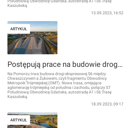
Południową Obwodnicę Gdańska, autostradę A1 i S6 Trasę
Kaszubską.
13.09.2023, 16:52
ARTYKUŁ
Postępują prace na budowie drogi ekspresowej S6 – Obwodnicy Metropolii Trójmiejskiej [FILMY + ZDJĘCIA]
Na Pomorzu trwa budowa drogi ekspresowej S6 między
Chwaszczynem a Żukowem, czyli fragmentu Obwodnicy
Metropolii Trójmiejskiej (OMT). Nowa trasa, omijająca
aglomerację trójmiejską od południa i zachodu, połączy S7
Południową Obwodnicę Gdańska, autostradę A1 i S6 Trasę
Kaszubską.
18.09.2023, 09:17
ARTYKUŁ