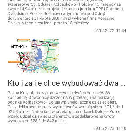
ekspresowej S6. Odcinek Kołbaskowo - Police w 13 miesięcy za
kwotę 14,94 mln zł zaprojektuje konsorcjum firm TPF i Databout.
Dla odcinka Police - Goleniów (w tym tunelu pod Odrą)
dokumentację za kwotę 39,8 mln zł wykona firma Voessing
Polska, a termin realizacji prac to 15 miesięcy.
02.12.2022, 11:34
ARTYKUŁ
Kto i za ile chce wybudować dwa odcinki S6 Zachodniej Obwodnicy Szczecina?
Poznaliśmy oferty wykonawców dla dwóch odcinków S6
Zachodniej Obwodnicy Szczecina W przetargu na realizację
odcinka Kołbaskowo - Dołuje wpłynęło łącznie dziesięć ofert.
Ceny deklarowane przez wykonawców wahają się od 671,6 do 1
029,8 mln zł. Natomiast w przetargu na odcinek Dołuje - Police
wzięło udział dziewięciu oferentów, a zadeklarowane kwoty
wynoszą od 528,9 do 842 mln zł.
09.05.2025, 11:10