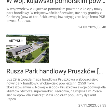
W woj. kujawsko-pomorskim powstanie nowy park handlowy [WIZUALIZACJE]
W województwie kujawsko-pomorskim powstanie kolejny nowy
park handlowy. W miejscowości Kończewice, tuż przy granicy z
Chełmżą (powiat toruński), swoją inwestycję zrealizuje firma PKB
Inwest Budowa.
24.03.2025, 08:48
ARTYKUŁ
Rusza Park handlowy Pruszków [WIZUALIZACJE]
Już 29 listopada mapa handlowa Pruszkowa wzbogaci się o
nowy park handlowy. W obiekcie o powierzchni 2550 mkw.
zlokalizowanym w Nowej Wsi obok Pruszkowa swoje podwoje dla
klientów otworzą supermarket Biedronka, największa w Polsce
sieć sklepów dla zwierząt Maxi Zoo oraz popularny dyskont
Pepco.
27.11.2023, 09:55