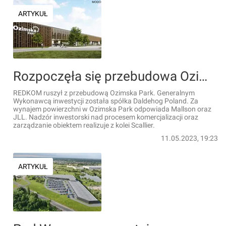
ARTYKUŁ
Rozpoczęła się przebudowa Ozimska Park w Opolu [ZDJĘCIA + WIZUALIZACJE]
REDKOM ruszył z przebudową Ozimska Park. Generalnym
Wykonawcą inwestycji została spółka Daldehog Poland. Za
wynajem powierzchni w Ozimska Park odpowiada Mallson oraz
JLL. Nadzór inwestorski nad procesem komercjalizacji oraz
zarządzanie obiektem realizuje z kolei Scallier.
11.05.2023, 19:23
ARTYKUŁ