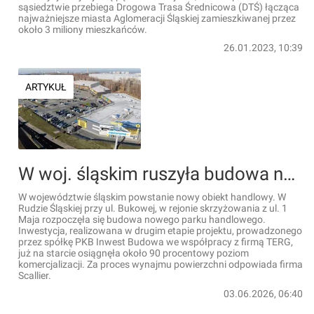
sąsiedztwie przebiega Drogowa Trasa Średnicowa (DTŚ) łącząca
najważniejsze miasta Aglomeracji Śląskiej zamieszkiwanej przez
około 3 miliony mieszkańców.
26.01.2023, 10:39
ARTYKUŁ
W woj. śląskim ruszyła budowa nowego parku handlowego. Jest już niemal w całości skomercjalizowany
W województwie śląskim powstanie nowy obiekt handlowy. W
Rudzie Śląskiej przy ul. Bukowej, w rejonie skrzyżowania z ul. 1
Maja rozpoczęła się budowa nowego parku handlowego.
Inwestycja, realizowana w drugim etapie projektu, prowadzonego
przez spółkę PKB Inwest Budowa we współpracy z firmą TERG,
już na starcie osiągnęła około 90 procentowy poziom
komercjalizacji. Za proces wynajmu powierzchni odpowiada firma
Scallier.
03.06.2026, 06:40