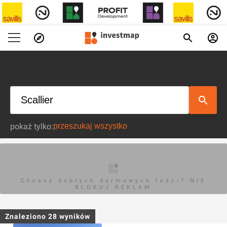
pokaż tylko:
Chcesz dobrych darmowych teści? NIE
BLOKUJ REKLAM
Znaleziono
28
wyników