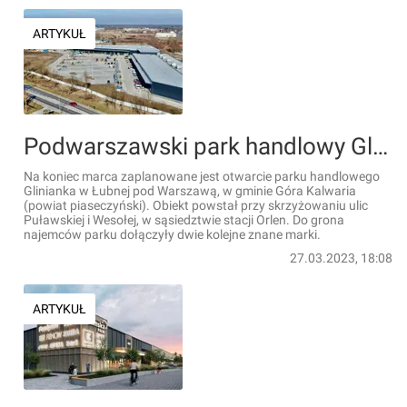
ARTYKUŁ
Podwarszawski park handlowy Glinianka pozyskał kolejnych nowych najemców
Na koniec marca zaplanowane jest otwarcie parku handlowego
Glinianka w Łubnej pod Warszawą, w gminie Góra Kalwaria
(powiat piaseczyński). Obiekt powstał przy skrzyżowaniu ulic
Puławskiej i Wesołej, w sąsiedztwie stacji Orlen. Do grona
najemców parku dołączyły dwie kolejne znane marki.
27.03.2023, 18:08
ARTYKUŁ