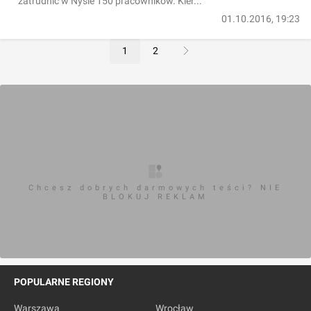
zatrudnić w Nysie 150 pracowników. Kler...
01.10.2016, 19:23
1
2
Chcesz dobrych darmowych teści? NIE
BLOKUJ REKLAM
POPULARNE REGIONY
Warszawa
Wrocław