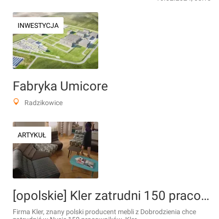
INWESTYCJA
Fabryka Umicore
Radzikowice
ARTYKUŁ
[opolskie] Kler zatrudni 150 pracowników w nowej fabryce mebli w Nysie
Firma Kler, znany polski producent mebli z Dobrodzienia chce