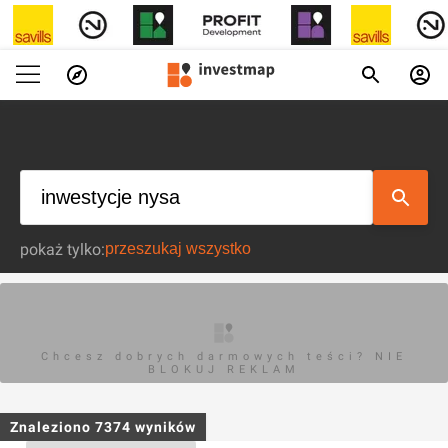
pokaż tylko:
Chcesz dobrych darmowych teści? NIE
BLOKUJ REKLAM
Znaleziono
7374
wyników