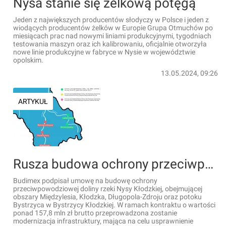
Nysa stanie się żelkową potęgą
Jeden z największych producentów słodyczy w Polsce i jeden z
wiodących producentów żelków w Europie Grupa Otmuchów po
miesiącach prac nad nowymi liniami produkcyjnymi, tygodniach
testowania maszyn oraz ich kalibrowaniu, oficjalnie otworzyła
nowe linie produkcyjne w fabryce w Nysie w województwie
opolskim.
13.05.2024, 09:26
ARTYKUŁ
Rusza budowa ochrony przeciwpowodziowej doliny rzeki Nysy Kłodzkiej na Dolnym Śląsku
Budimex podpisał umowę na budowę ochrony
przeciwpowodziowej doliny rzeki Nysy Kłodzkiej, obejmującej
obszary Międzylesia, Kłodzka, Długopola-Zdroju oraz potoku
Bystrzyca w Bystrzycy Kłodzkiej. W ramach kontraktu o wartości
ponad 157,8 mln zł brutto przeprowadzona zostanie
modernizacja infrastruktury, mająca na celu usprawnienie