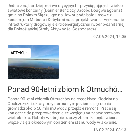
Jedna z najbardziej proinwestycyjnych i przyciągających wielkie,
światowe koncerny (Daimler Benz czy Jacobs Dougwe Egberts)
gmin na Dolnym Śląsku, gmina Jawor podpisała umowę z
konsorcjum Mirbudu i Kobylarni na zaprojektowanie i wykonanie
infrastruktury drogowej, elektroenergetycznej i wodno-sanitarnej
dla Dolnośląskiej Strefy Aktywności Gospodarczej.
07.06.2024, 14:05
ARTYKUŁ
Ponad 90-letni zbiornik Otmuchów na rzece Nysa Kłodzka na Opolszczyźnie przejdzie remont
Ponad 90-letni zbiornik Otmuchów na rzece Nysa Kłodzka na
Opolszczyźnie, który przy normalnym poziomie piętrzenia
gromadzi około 58 mln m3 wody, przejdzie remont. Prace są
konieczne do przeprowadzenia ze względu na zaawansowany
wiek obiektu. Roboty w obrębie czaszy zbiornika będą wiosną
wiązały się z okresowym obniżeniem stanu wody w akwenie.
16.02.2024, 08:13