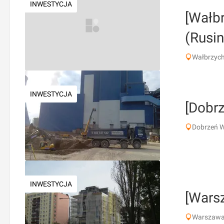
INWESTYCJA
[Wałb
(Rusi
Wałbrzyc
INWESTYCJA
[Dobrz
Dobrzeń W
INWESTYCJA
[Wars
Warszawa