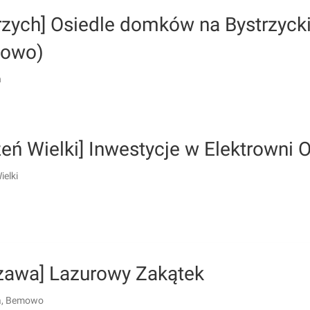
rzych] Osiedle domków na Bystrzycki
nowo)
h
eń Wielki] Inwestycje w Elektrowni 
ielki
zawa] Lazurowy Zakątek
, Bemowo