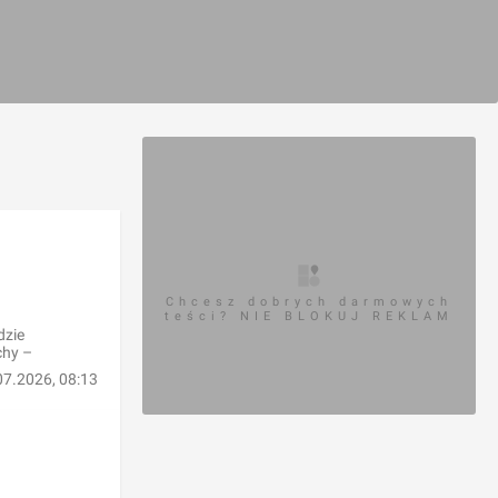
Chcesz dobrych darmowych
teści? NIE BLOKUJ REKLAM
dzie
chy –
07.2026, 08:13