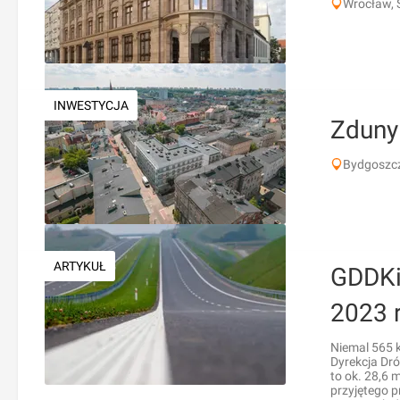
Wrocław, 
INWESTYCJA
Zduny
Bydgoszcz
ARTYKUŁ
GDDKi
2023 
Niemal 565 k
Dyrekcja Dró
to ok. 28,6 
przyjętego 