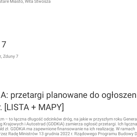
Stare Miasto, Wita Stwosza
 7
, Zduny 7
A: przetargi planowane do ogłoszen
r. [LISTA + MAPY]
m – to łączna długość odcinków dróg, na jakie w przyszłym roku Genera
g Krajowych i Autostrad (GDDKiA) zamierza ogłosić przetargi. Ich łączn
mld zł. GDDKiA ma zapewnione finansowanie na ich realizację. W ramach
przez Radę Ministrów 13 grudnia 2022 r. Rządowego Programu Budowy 