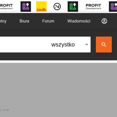
otny
Biura
Forum
Wiadomości
KLAM