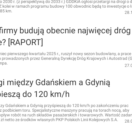
 2030 r. (z perspektywą do 2033 r.) GDDKiA ogłosi przetargi na drogi o 
 Z kolei w ramach programu budowy 100 obwodnic będą to inwestycje o ł
 85 km.
28.
firmy budują obecnie najwięcej dróg
e? [RAPORT]
oniec pierwszego kwartału 2025 r., ruszył nowy sezon budowlany, a prace
h prowadzonych przez Generalną Dyrekcję Dróg Krajowych i Autostrad (
empa.
27.
gi między Gdańskiem a Gdynią
pieszą do 120 km/h
dzy Gdańskiem a Gdynią przyśpieszą do 120 km/h po zakończeniu prac
 podbiciem toru. Specjalistyczne maszyny pracują na torach nocą, aby
wpływ robót na ruch składów pasażerskich i towarowych. Wartość zadan
zł netto ze środków własnych PKP Polskich Linii Kolejowych S.A.
28.