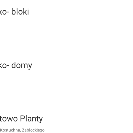
o- bloki
ko- domy
towo Planty
 Kostuchna, Zabłockiego