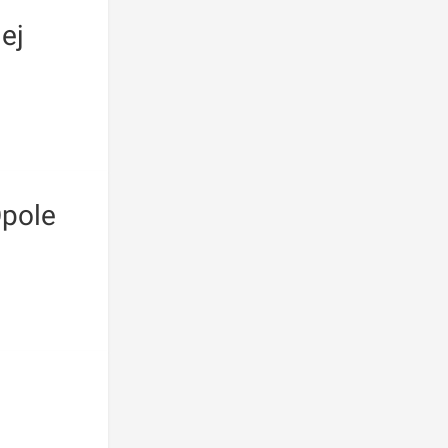
ej
Opole