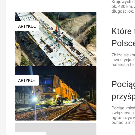
Krajowych do
ok. 480 km.
długości ok.
ARTYKUŁ
Które 
Polsc
Zbliża się k
inwestycjac
nabierają t
ARTYKUŁ
Pocią
przyś
Pociągi mię
związanych z
ograniczyć 
ponad 5 mln 