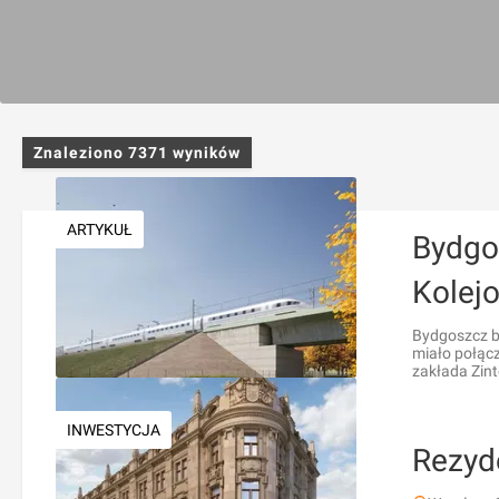
Znaleziono
7371
wyników
ARTYKUŁ
Bydgo
Kolej
Bydgoszcz b
miało połąc
zakłada Zin
INWESTYCJA
Rezyd