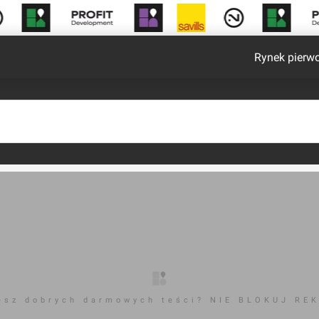
Rynek pierw
esz dobrych darmowych teści? NIE BLOKUJ RE