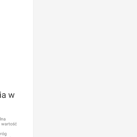
ia w
lna
a wartość
Dróg