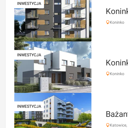
INWESTYCJA
Konink
Koninko
INWESTYCJA
Konin
Koninko
INWESTYCJA
Bażan
Katowice,