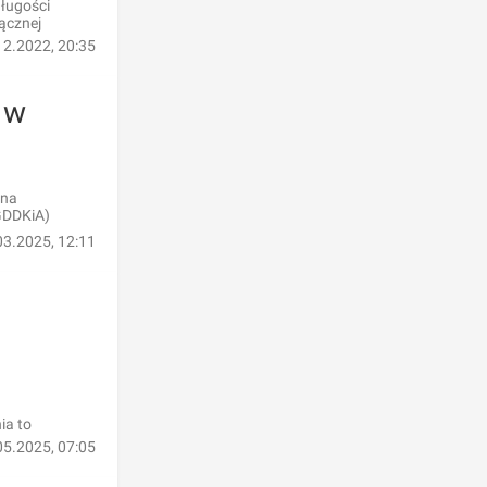
długości
ącznej
12.2022, 20:35
 w
 na
GDDKiA)
03.2025, 12:11
ia to
05.2025, 07:05