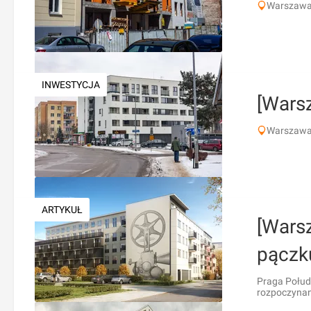
Warszawa,
INWESTYCJA
[Wars
Warszawa,
ARTYKUŁ
[Wars
pączk
Praga Połudn
rozpoczynan