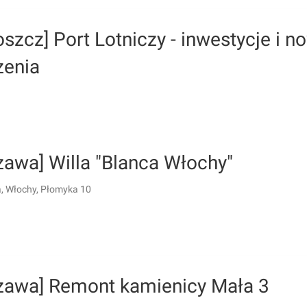
szcz] Port Lotniczy - inwestycje i n
zenia
zawa] Willa "Blanca Włochy"
 Włochy, Płomyka 10
zawa] Remont kamienicy Mała 3