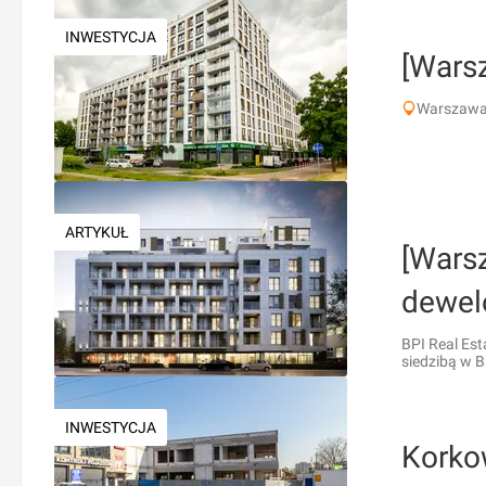
INWESTYCJA
[Wars
Warszawa,
ARTYKUŁ
[Wars
dewel
BPI Real Est
siedzibą w B
INWESTYCJA
Korko