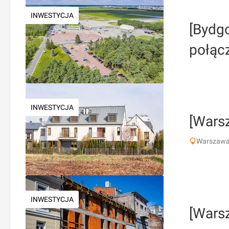
INWESTYCJA
[Bydgo
połąc
INWESTYCJA
[Wars
Warszawa,
INWESTYCJA
[Wars