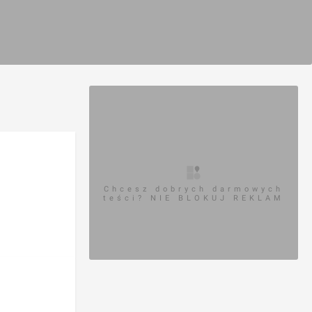
Chcesz dobrych darmowych
teści? NIE BLOKUJ REKLAM