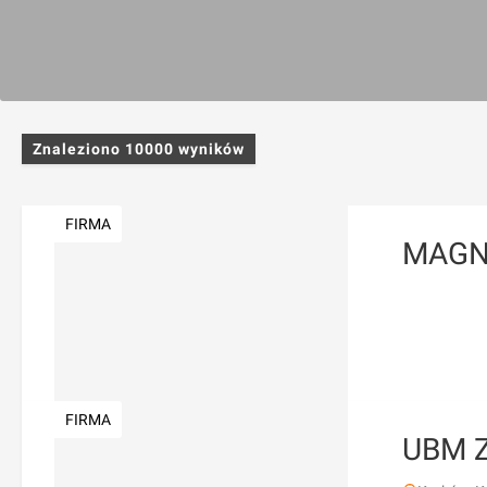
Znaleziono
10000
wyników
FIRMA
MAGNA
FIRMA
UBM Zi