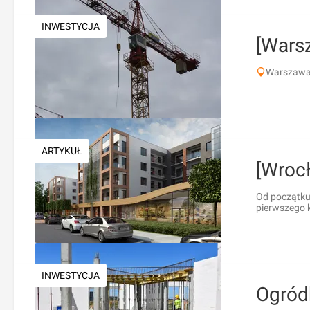
INWESTYCJA
[Warsz
Warszawa,
ARTYKUŁ
[Wroc
Od początku
pierwszego k
INWESTYCJA
Ogród