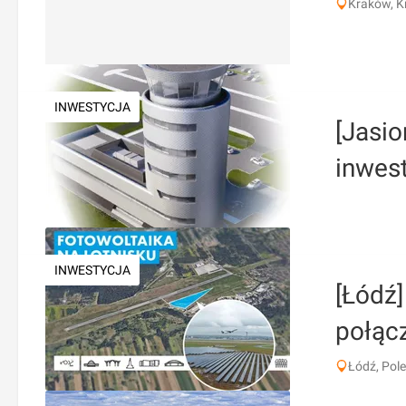
Kraków, K
INWESTYCJA
[Jasio
inwest
INWESTYCJA
[Łódź]
połąc
Łódź, Pole