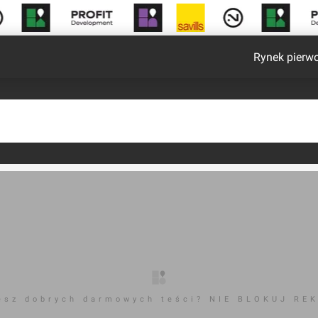
Rynek pierw
esz dobrych darmowych teści? NIE BLOKUJ RE