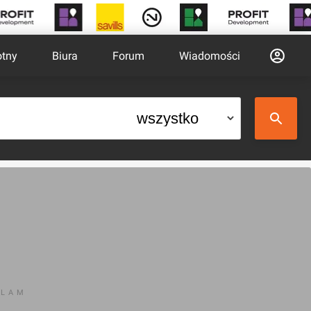
otny
Biura
Forum
Wiadomości
KLAM