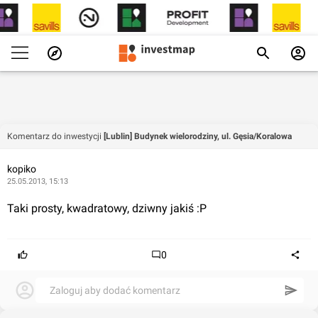
Komentarz do inwestycji
[Lublin] Budynek wielorodziny, ul. Gęsia/Koralowa
kopiko
25.05.2013, 15:13
Taki prosty, kwadratowy, dziwny jakiś :P
0
Zaloguj aby dodać komentarz