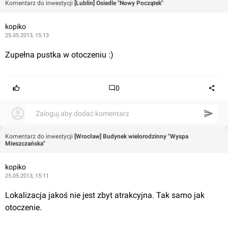
Komentarz do inwestycji
[Lublin] Osiedle "Nowy Początek"
kopiko
25.05.2013, 15:13
Zupełna pustka w otoczeniu :)
0
Zaloguj aby dodać komentarz
Komentarz do inwestycji
[Wrocław] Budynek wielorodzinny "Wyspa
Mieszczańska"
kopiko
25.05.2013, 15:11
Lokalizacja jakoś nie jest zbyt atrakcyjna. Tak samo jak 
otoczenie.