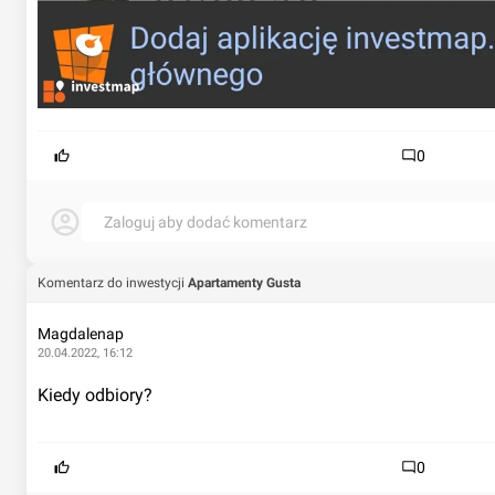
0
Zaloguj aby dodać komentarz
Komentarz do inwestycji
Apartamenty Gusta
Magdalenap
20.04.2022, 16:12
Kiedy odbiory?
0