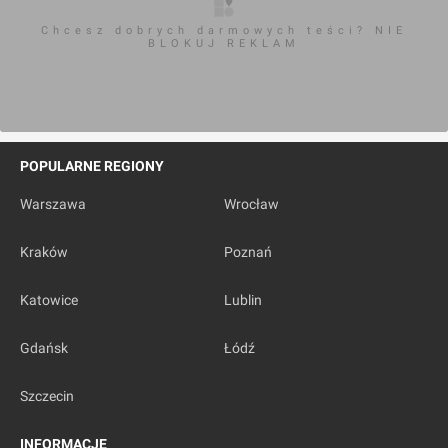
Chcesz dobrych darmowych teści? NIE
BLOKUJ REKLAM
POPULARNE REGIONY
Warszawa
Wrocław
Kraków
Poznań
Katowice
Lublin
Gdańsk
Łódź
Szczecin
INFORMACJE