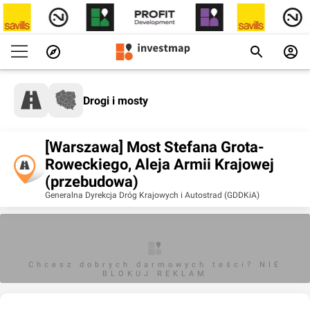
Drogi i mosty
[Warszawa] Most Stefana Grota-
Roweckiego, Aleja Armii Krajowej
(przebudowa)
Generalna Dyrekcja Dróg Krajowych i Autostrad (GDDKiA)
Chcesz dobrych darmowych teści? NIE
BLOKUJ REKLAM