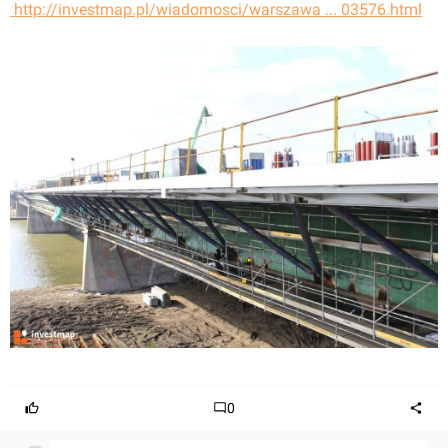
 http://investmap.pl/wiadomosci/warszawa ... 03576.html
0