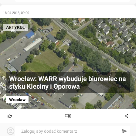
18.04.2018, 09:00
ARTYKUŁ
Wrocław: WARR wybuduje biurowiec na
styku Kleciny i Oporowa
Wrocław
0
Zaloguj aby dodać komentarz