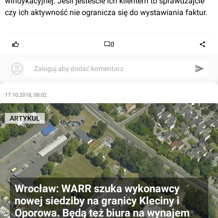
windykacyjnej. Jeśli jesteście ich klientem to sprawdzajcie 
czy ich aktywność nie ogranicza się do wystawiania faktur.
0
Zaloguj aby dodać komentarz
17.10.2018, 08:02
ARTYKUŁ
Wrocław: WARR szuka wykonawcy
nowej siedziby na granicy Kleciny i
Oporowa. Będą też biura na wynajem