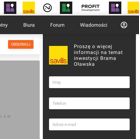
otny
Biura
Forum
Wiadomości
OBSERWUJ
Proszę o więcej
informacji na temat
inwestycji Brama
Oławska
KLAM