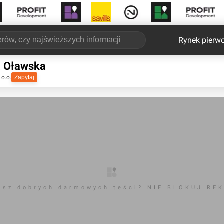
Rynek pierw
 Oławska
 o.o.
Zapytaj
esz dobrych darmowych teści? NIE BLOKUJ RE