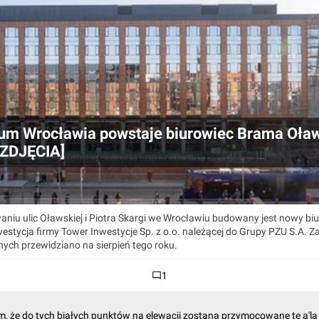
um Wrocławia powstaje biurowiec Brama Oła
 ZDJĘCIA]
aniu ulic Oławskiej i Piotra Skargi we Wrocławiu budowany jest nowy b
estycja firmy Tower Inwestycje Sp. z o.o. należącej do Grupy PZU S.A. 
ych przewidziano na sierpień tego roku.
1
 że do tych białych punktów na elewacji zostaną przymocowane te a'la ż