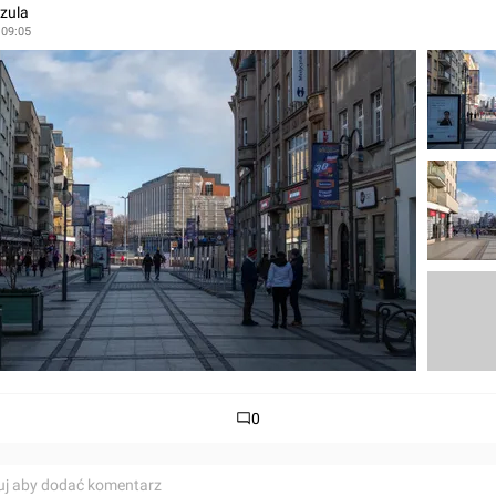
zula
 09:05
0
uj aby dodać komentarz