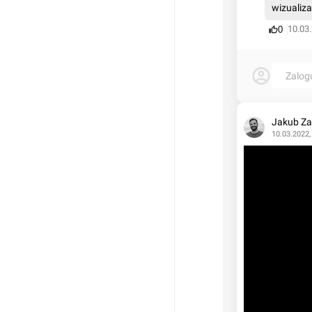
wizualiza
10.03.
0
Zalog
Jakub Za
10.03.2022,