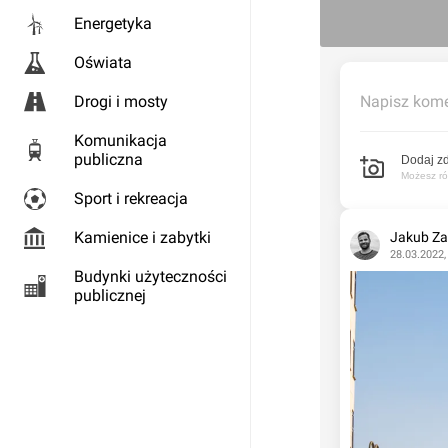
Energetyka
Oświata
Drogi i mosty
Napisz kome
Komunikacja
publiczna
Dodaj zd
Możesz rów
Sport i rekreacja
Kamienice i zabytki
Jakub Za
28.03.2022,
Budynki użyteczności
publicznej