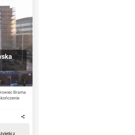
wska
iurowiec Brama
Zakończenie
yletki z