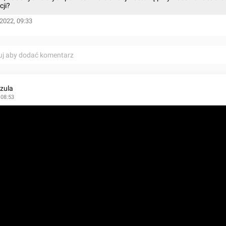
cji?
2022, 09:33
uj aby dodać komentarz
zula
 08:53