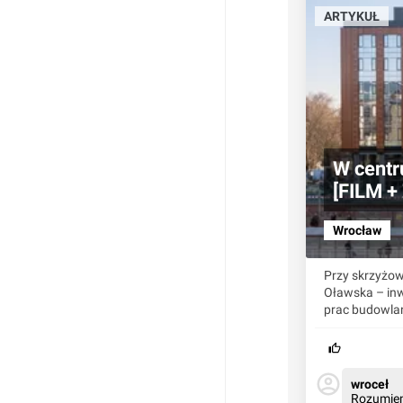
ARTYKUŁ
W centr
[FILM +
Wrocław
Przy skrzyżow
Oławska – inw
prac budowlan
wroceł
Rozumiem,