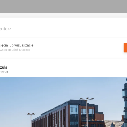
ntarz
jęcia lub wizualizacje
nież upuścić tutaj pliki
zula
 19:23