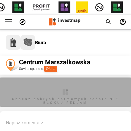
Biura
Centrum Marszałkowska
Savills sp. z o.o.
Oferta
Chcesz dobrych darmowych teści? NIE
BLOKUJ REKLAM
Napisz komentarz