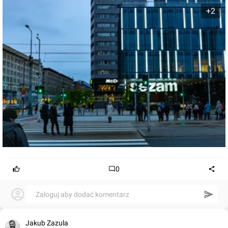
+2
0
Zaloguj aby dodać komentarz
Jakub Zazula