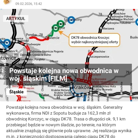
09.02.2026, 15:42
ARTYKUŁ
Powstaje kolejna nowa obwodnica w
woj. śląskim [FILM]
Śląskie
Powstaje kolejna nowa obwodnica w woj. śląskim. Generalny
wykonawca, firma NDI z Sopotu buduje za 162,3 mln zł
obwodnicę Korczyc, w ciągu DK78. Trasa o długości ok. 9,1 km
przebiegać będzie w nowym śladzie, po terenie, na którym
aktualnie znajdują się głównie pola uprawne. Jej realizacja wynika
m.in. z konieczności dostosowania całego ciągu DK78 do