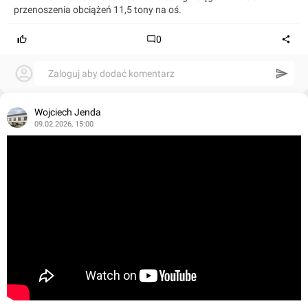
przenoszenia obciążeń 11,5 tony na oś.
0
Zaloguj aby dodać komentarz
Wojciech Jenda
09.02.2026, 15:00