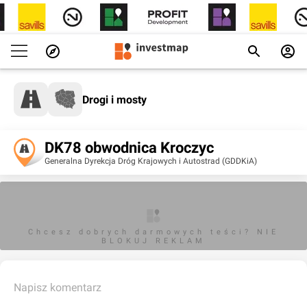
Drogi i mosty
DK78 obwodnica Kroczyc
Generalna Dyrekcja Dróg Krajowych i Autostrad (GDDKiA)
Chcesz dobrych darmowych teści? NIE
BLOKUJ REKLAM
Napisz komentarz