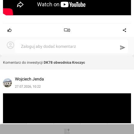
ważny krok w ramach Programu Budowy 100 Obwodnic,
który ma na celu poprawę infrastruktury drogowej w
Polsce.
0
Zaloguj aby dodać komentarz
Komentarz do inwestycji
DK78 obwodnica Kroczyc
Wojciech Jenda
27.07.2026, 10:22