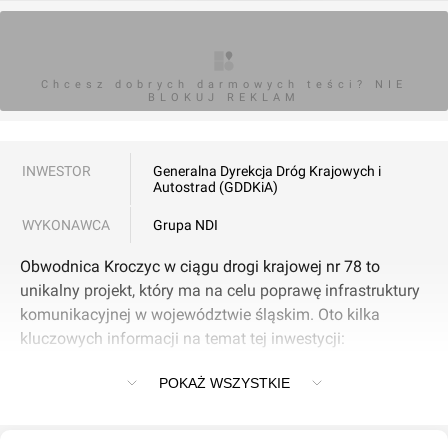
Chcesz dobrych darmowych teści? NIE
BLOKUJ REKLAM
INWESTOR
Generalna Dyrekcja Dróg Krajowych i
Autostrad (GDDKiA)
WYKONAWCA
Grupa NDI
Obwodnica Kroczyc w ciągu drogi krajowej nr 78 to
unikalny projekt, który ma na celu poprawę infrastruktury
komunikacyjnej w województwie śląskim. Oto kilka
kluczowych informacji na temat tej inwestycji:
POKAŻ WSZYSTKIE
1. Długość trasy: Obwodnica ma około 9,1 km długości.
2. Przebieg: Przebiega w nowym śladzie, na terenie, gdzie