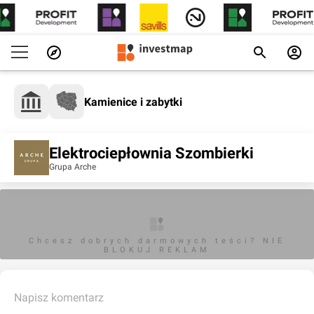
Kamienice i zabytki
Elektrociepłownia Szombierki
Grupa Arche
Chcesz dobrych darmowych teści? NIE
BLOKUJ REKLAM
Napisz komentarz