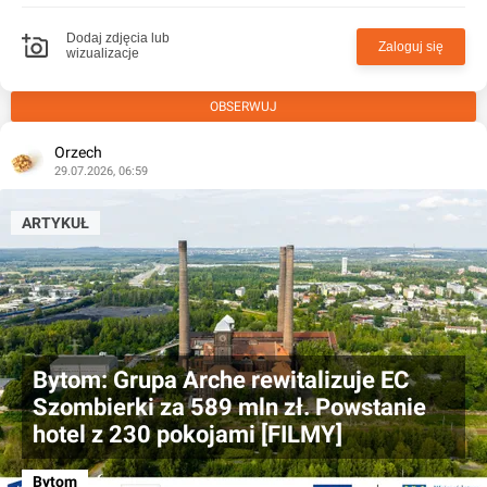
Dodaj zdjęcia lub
Zaloguj się
wizualizacje
OBSERWUJ
Orzech
29.07.2026, 06:59
ARTYKUŁ
Bytom: Grupa Arche rewitalizuje EC
Szombierki za 589 mln zł. Powstanie
hotel z 230 pokojami [FILMY]
Bytom