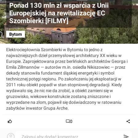
Ponad 130 mln zł wsparcia z Unii
Europejskiej na rewitalizację EC
Szombierki [FILMY]
Bytom
Elektrociepłownia Szombierki w Bytomiu to jedno z
najważniejszych dzieł przemysłowej architektury XX wieku w
Europie. Zaprojektowana przez berlińskich architektów Georga i
Emila Zillmannów — autorów m.in. osiedla Nikiszowiec — przez
dekady stanowiła fundament śląskiej energetyki i symbol
technicznej potęgi regionu. Po zakończeniu jej eksploatacji w
2011 roku obiekt popadł w stan stopniowej degradacji. Kiedy
wydawało się, że nic nie da zrobić, a obiekt zamieni się w
gruzowisko, wiekowe konstrukcie zostaną zniszczone i
wyprzedane na złom, pojawił się doświadczony w ratowaniu
zabytków inwestor Grupa Arche.
0
Zaloguj aby dodać komentarz