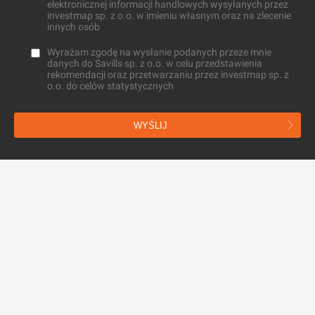
elektronicznej informacji handlowych wysyłanych przez
investmap sp. z o.o. w imieniu własnym oraz na zlecenie
innych osób
Wyrażam zgodę na wysłanie podanych przeze mnie
danych do Savills sp. z o.o. w celu przedstawienia
rekomendacji oraz przetwarzaniu przez investmap sp. z
o.o. do celów statystycznych
WYŚLIJ