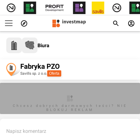
Biura
Fabryka PZO
Savills sp. z o.o.
Oferta
Chcesz dobrych darmowych teści? NIE
BLOKUJ REKLAM
Napisz komentarz