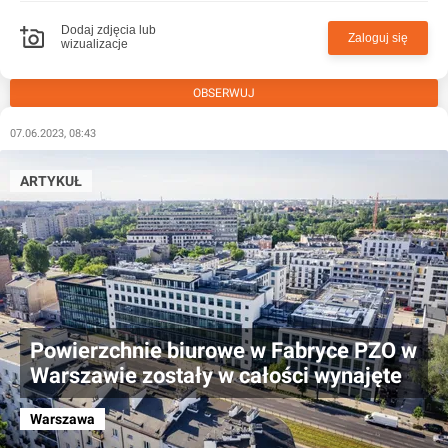
Dodaj zdjęcia lub
Zaloguj się
wizualizacje
OBSERWUJ
07.06.2023, 08:43
ARTYKUŁ
Powierzchnie biurowe w Fabryce PZO w
Warszawie zostały w całości wynajęte
Warszawa