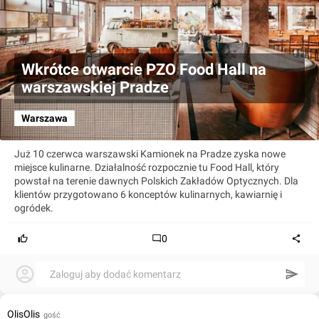
Wkrótce otwarcie PZO Food Hall na
warszawskiej Pradze
Warszawa
Już 10 czerwca warszawski Kamionek na Pradze zyska nowe
miejsce kulinarne. Działalność rozpocznie tu Food Hall, który
powstał na terenie dawnych Polskich Zakładów Optycznych. Dla
klientów przygotowano 6 konceptów kulinarnych, kawiarnię i
ogródek.
0
Zaloguj aby dodać komentarz
OlisOlis
gość