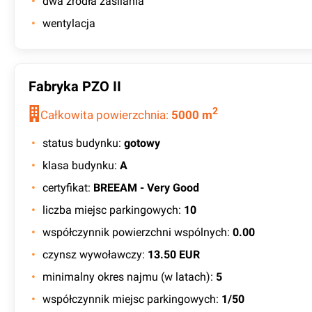
dwa źródła zasilania
wentylacja
Fabryka PZO II
2
Całkowita powierzchnia:
5000
m
status budynku
:
gotowy
klasa budynku
:
A
certyfikat
:
BREEAM - Very Good
liczba miejsc parkingowych
:
10
współczynnik powierzchni wspólnych
:
0.00
czynsz wywoławczy
:
13.50 EUR
minimalny okres najmu (w latach)
:
5
współczynnik miejsc parkingowych
:
1/50