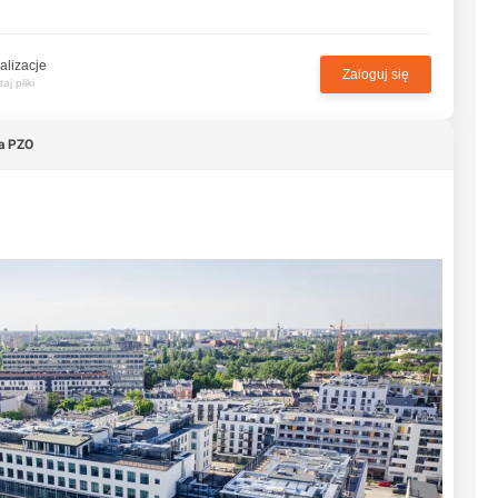
alizacje
Zaloguj się
j pliki
a PZO