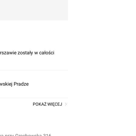
szawie zostały w całości
Zaloguj aby doda
wskiej Pradze
POKAŻ WIĘCEJ
zawa przy Grochowska 316