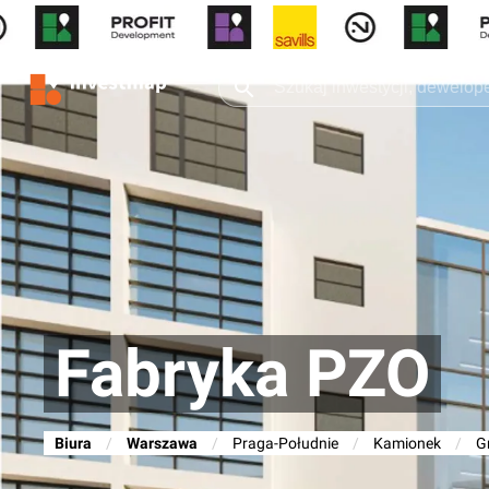
Fabryka PZO
Biura
/
Warszawa
/
Praga-Południe
/
Kamionek
/
G