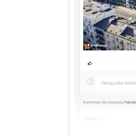
Zaloguj aby doda
Komentarz do inwestycji
Fabryk
OlisOlis
gość
29.06.2021, 12:14