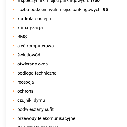
współczynnik miejsc parkingowych
:
1/50
liczba podziemnych miejsc parkingowych
:
95
kontrola dostępu
klimatyzacja
BMS
sieć komputerowa
światłowód
otwierane okna
podłoga techniczna
recepcja
ochrona
czujniki dymu
podwieszany sufit
przewody telekomunikacyjne