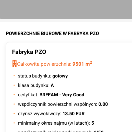
POWIERZCHNIE BIUROWE W
FABRYKA PZO
Fabryka PZO
2
Całkowita powierzchnia:
9501
m
status budynku
:
gotowy
klasa budynku
:
A
certyfikat
:
BREEAM - Very Good
współczynnik powierzchni wspólnych
:
0.00
czynsz wywoławczy
:
13.50 EUR
minimalny okres najmu (w latach)
:
5