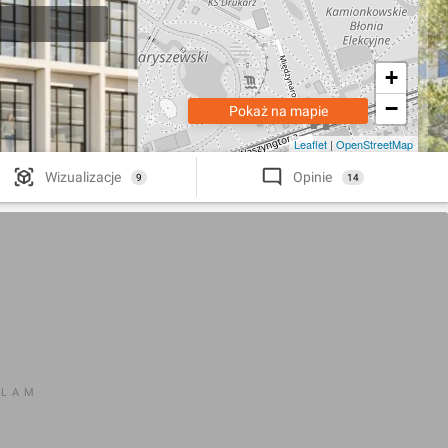
+
−
Pokaż na mapie
Leaflet
|
OpenStreetMap
Wizualizacje
Opinie
9
14
KLAM