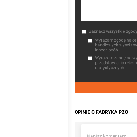
Zaznacz wszystkie zgod
Wyrażam zgodę na otrz
handlowych wysyłanych
innych osób
Wyrażam zgodę na wysł
przedstawienia rekome
statystycznych
OPINIE O FABRYKA PZO
Napisz komentarz