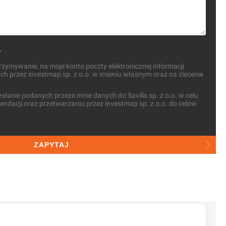
y
ymywanie, na moje konto poczty elektronicznej informacji
 przez investmap sp. z o.o. w imieniu własnym oraz na zlecenie
anie podanych przeze mnie danych do Savills sp. z o.o. w celu
ndacji oraz przetwarzaniu przez investmap sp. z o.o. do celów
ZAPYTAJ