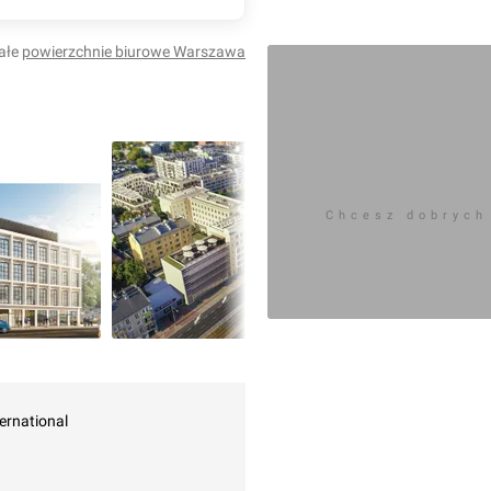
projektantem drugiego et
ałe
powierzchnie biurowe
Warszawa
Zaloguj aby doda
Chcesz dobrych
Komentarz do inwestycji
Fabryk
mickam
06.04.2021, 12:52
ternational