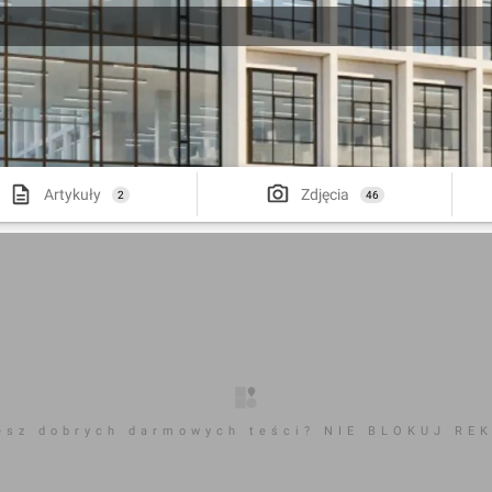
Artykuły
Zdjęcia
2
46
esz dobrych darmowych teści? NIE BLOKUJ RE