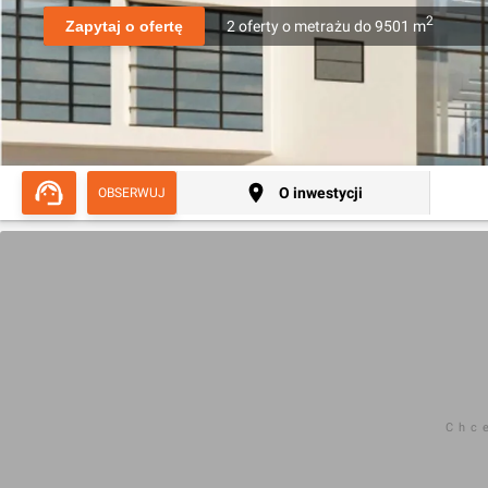
2
Zapytaj o ofertę
2
oferty
o metrażu
do
9501
m
O inwestycji
OBSERWUJ
Chc