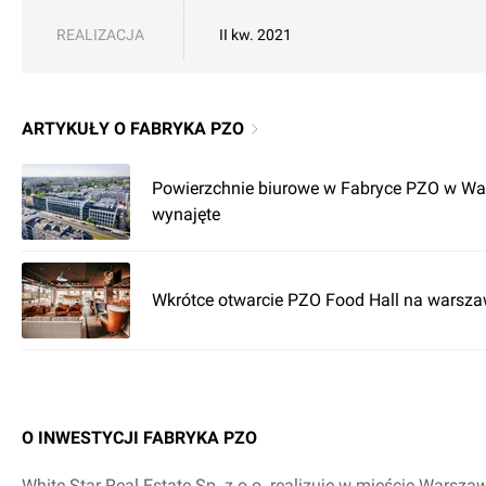
REALIZACJA
II kw. 2021
ARTYKUŁY O FABRYKA PZO
Powierzchnie biurowe w Fabryce PZO w War
wynajęte
Wkrótce otwarcie PZO Food Hall na warsza
O INWESTYCJI FABRYKA PZO
White Star Real Estate Sp. z o.o. realizuje w mieście Wars