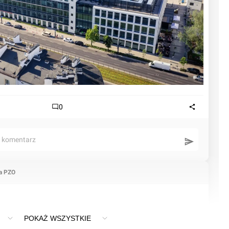
0
ć komentarz
a PZO
POKAŻ WSZYSTKIE