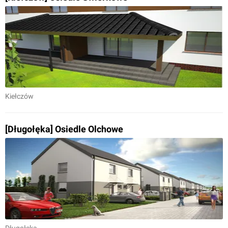
Kiełczów
[Długołęka] Osiedle Olchowe