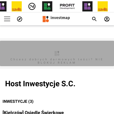
Chcesz dobrych darmowych teści? NIE
BLOKUJ REKLAM
Host Inwestycje S.C.
INWESTYCJE (3)
[Kiełczów] Osiedle Świerkowe