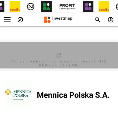
Chcesz dobrych darmowych teści? NIE
BLOKUJ REKLAM
Mennica Polska S.A.