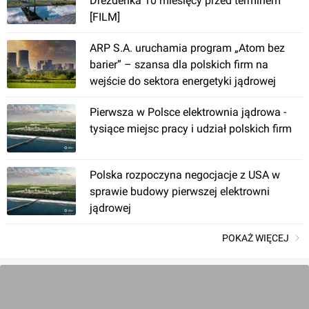
Drezdenka 10 miesięcy przed terminem
[FILM]
ARP S.A. uruchamia program „Atom bez
barier” – szansa dla polskich firm na
wejście do sektora energetyki jądrowej
Kraków
, Półłanki 25
Pierwsza w Polsce elektrownia jądrowa -
tysiące miejsc pracy i udział polskich firm
Budynek Usługowo-Magazynowy, ul. Półłanki
Polska rozpoczyna negocjacje z USA w
sprawie budowy pierwszej elektrowni
jądrowej
POKAŻ WIĘCEJ
Kraków
, Półłanki