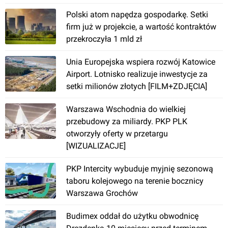
Polski atom napędza gospodarkę. Setki
firm już w projekcie, a wartość kontraktów
Kraków
, Ciepłownicza
przekroczyła 1 mld zł
Unia Europejska wspiera rozwój Katowice
[Kraków] Most Technologiczny
Airport. Lotnisko realizuje inwestycje za
setki milionów złotych [FILM+ZDJĘCIA]
Warszawa Wschodnia do wielkiej
przebudowy za miliardy. PKP PLK
otworzyły oferty w przetargu
[WIZUALIZACJE]
Kraków
, Tyniecka
PKP Intercity wybuduje myjnię sezonową
taboru kolejowego na terenie bocznicy
Warszawa Grochów
Zakłady Kolejowe
Budimex oddał do użytku obwodnicę