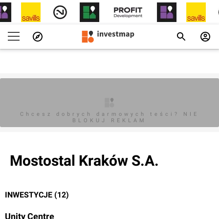
Chcesz dobrych darmowych teści? NIE
BLOKUJ REKLAM
Mostostal Kraków S.A.
INWESTYCJE (12)
Unity Centre