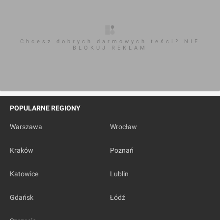
Most Kotlarski
Chcesz dobrych darmowych teści? NIE
BLOKUJ REKLAM
Kraków
, Most Kotlarski
POPULARNE REGIONY
Warszawa
Wrocław
Most Wandy
Kraków
Poznań
Katowice
Lublin
Gdańsk
Łódź