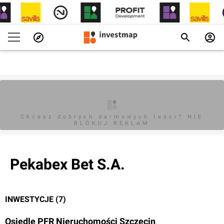
Chcesz dobrych darmowych teści? NIE
BLOKUJ REKLAM
Pekabex Bet S.A.
INWESTYCJE (7)
Osiedle PFR Nieruchomości Szczecin