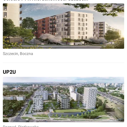
Szczecin
, Boczna
UP2U