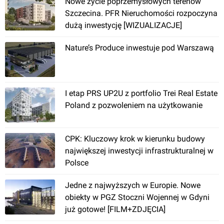
Nowe życie poprzemysłowych terenów
Szczecina. PFR Nieruchomości rozpoczyna
dużą inwestycję [WIZUALIZACJE]
Katowice
, Korfantego 179
Nature’s Produce inwestuje pod Warszawą
PGZ Stocznia Wojenna
I etap PRS UP2U z portfolio Trei Real Estate
Poland z pozwoleniem na użytkowanie
CPK: Kluczowy krok w kierunku budowy
największej inwestycji infrastrukturalnej w
Polsce
Gdynia
, Inżyniera Jana Śmidowicza 48
Jedne z najwyższych w Europie. Nowe
[Białystok] Panattoni Park Białystok
obiekty w PGZ Stoczni Wojennej w Gdyni
już gotowe! [FILM+ZDJĘCIA]