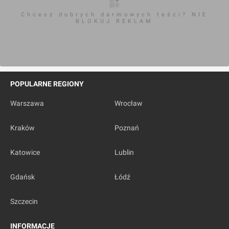
Chcesz dobrych darmowych teści? NIE
BLOKUJ REKLAM
POPULARNE REGIONY
Warszawa
Wrocław
Kraków
Poznań
Katowice
Lublin
Gdańsk
Łódź
Szczecin
INFORMACJE