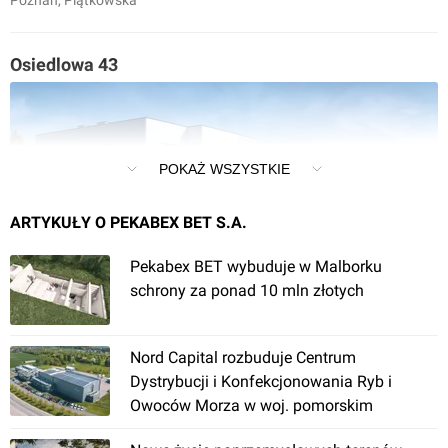
Poznań
, Piątkowska
Osiedlowa 43
POKAŻ WSZYSTKIE
ARTYKUŁY O PEKABEX BET S.A.
Józefosław
, Osiedlowa
Pekabex BET wybuduje w Malborku
schrony za ponad 10 mln złotych
Osiedle KTBS, al. Korfantego 179
Nord Capital rozbuduje Centrum
Dystrybucji i Konfekcjonowania Ryb i
Owoców Morza w woj. pomorskim