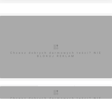
Chcesz dobrych darmowych teści? NIE
BLOKUJ REKLAM
AKADEMIK, UL. KRYGIERA NA MAPIE
O inwestycji
Zdjęcia
Opinie
Chcesz dobrych darmowych teści? NIE
Krygiera
BLOKUJ REKLAM
SZCZECIN