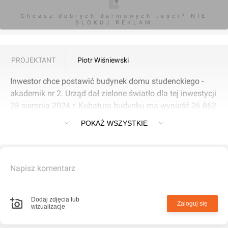
Chcesz dobrych darmowych teści? NIE
BLOKUJ REKLAM
PROJEKTANT
Piotr Wiśniewski
Inwestor chce postawić budynek domu studenckiego -
akademik nr 2. Urząd dał zielone światło dla tej inwestycji
28 sierpnia 2024 r. Kubatura budynku ma wynieść 26 862
m3.
POKAŻ WSZYSTKIE
Napisz komentarz
Dodaj zdjęcia lub
Zaloguj się
wizualizacje