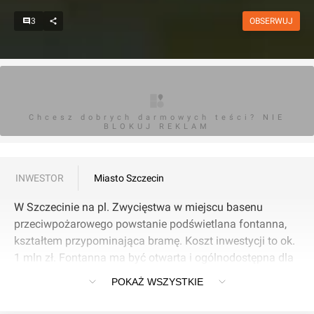
3
OBSERWUJ
Chcesz dobrych darmowych teści? NIE
BLOKUJ REKLAM
INWESTOR
Miasto Szczecin
W Szczecinie na pl. Zwycięstwa w miejscu basenu
przeciwpożarowego powstanie podświetlana fontanna,
kształtem przypominająca bramę. Koszt inwestycji to ok.
1 mln zł. Fontanna ma być otwarta i ogólnodostępna dla
mieszkańców Szczecina oraz turystów.
POKAŻ WSZYSTKIE