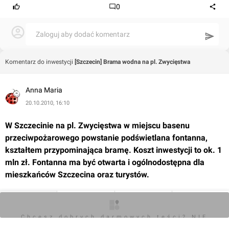
0
Zaloguj aby dodać komentarz
Komentarz do inwestycji
[Szczecin] Brama wodna na pl. Zwycięstwa
Anna Maria
20.10.2010, 16:10
W Szczecinie na pl. Zwycięstwa w miejscu basenu 
przeciwpożarowego powstanie podświetlana fontanna, 
kształtem przypominająca bramę. Koszt inwestycji to ok. 1 
mln zł. Fontanna ma być otwarta i ogólnodostępna dla 
mieszkańców Szczecina oraz turystów.
O inwestycji
Zdjęcia
Wizualizacje
Opinie
Chcesz dobrych darmowych teści? NIE
 Inwestycja powstanie na osi ulicy Bolesława Krzywoustego 
BLOKUJ REKLAM