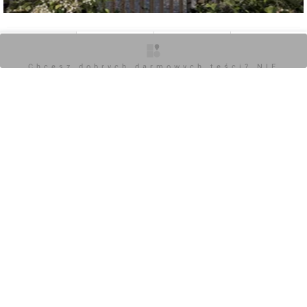
0
O inwestycji
Zdjęcia
Wizualizacje
Opinie
Chcesz dobrych darmowych teści? NIE
BLOKUJ REKLAM
Zaloguj aby dodać komentarz
POKAŻ WSZYSTKIE
Chcesz dobrych darmowych teści? NIE
BLOKUJ REKLAM