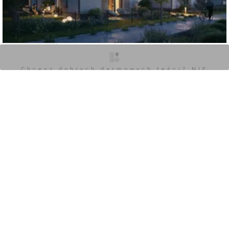
O inwestycji
Zdjęcia
Wizualizacje
Opinie
0
Chcesz dobrych darmowych teści? NIE
BLOKUJ REKLAM
Zaloguj aby dodać komentarz
POKAŻ WSZYSTKIE
Chcesz dobrych darmowych teści? NIE
BLOKUJ REKLAM