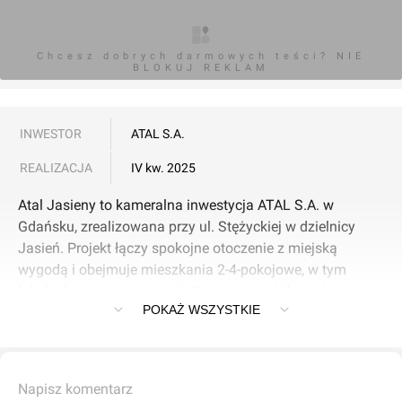
Chcesz dobrych darmowych teści? NIE
BLOKUJ REKLAM
INWESTOR
ATAL S.A.
REALIZACJA
IV kw. 2025
Atal Jasieny to kameralna inwestycja ATAL S.A. w
Gdańsku, zrealizowana przy ul. Stężyckiej w dzielnicy
Jasień. Projekt łączy spokojne otoczenie z miejską
wygodą i obejmuje mieszkania 2-4-pokojowe, w tym
lokale dwupoziomowe, z balkonami, ogródkami i
POKAŻ WSZYSTKIE
tarasami.
W pierwszym etapie osiedla powstało 12
trzykondygnacyjnych budynków, w których
Napisz komentarz
zaprojektowano po 4 mieszkania każdy. Całość opiera się