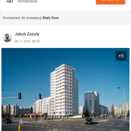
wizualizacje
ogólnodostępne miejsca parkingowe. Mieszkańcy
skorzystają też z komórek lokatorskich.
Komentarz do inwestycji
Biały Dom
Jakub Zazula
09.11.2022, 08:50
+5