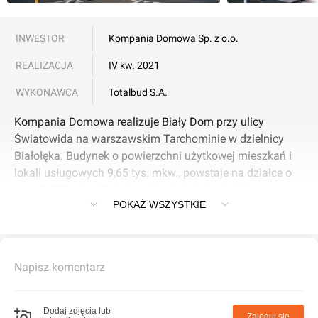
INWESTOR
Kompania Domowa Sp. z o.o.
REALIZACJA
IV kw. 2021
WYKONAWCA
Totalbud S.A.
Kompania Domowa realizuje Biały Dom przy ulicy
Światowida na warszawskim Tarchominie w dzielnicy
Białołęka. Budynek o powierzchni użytkowej mieszkań i
lokali usługowych 9,65 tys. mkw., powstaje na działce o
pow. 3 808 mkw. Będzie miał od siedmiu do 16
POKAŻ WSZYSTKIE
kondygnacji nadziemnych (22,5-50 m). Znajdą się w nim
174 mieszkania: jedno- (30,54-31,2 mkw.), dwu- (40,33-
52,44 mkw.), trzy- (57,23-73 mkw.) i czteropokojowe
(82,08-90,68 mkw.). Do wszystkich przynależą balkony,
Napisz komentarz
loggie lub tarasy. Wysokość pomieszczeń wynosi 2,63-
2,69 m. W dwupoziomowym garażu są dostępne 183
stanowiska. Na zewnątrz inwestor zaplanował
Dodaj zdjęcia lub
Zaloguj się