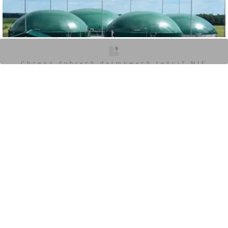
O inwestycji
Artykuły
Zdjęcia
Opinie
Chcesz dobrych darmowych teści? NIE
BLOKUJ REKLAM
0
Zaloguj aby dodać komentarz
POKAŻ WSZYSTKIE