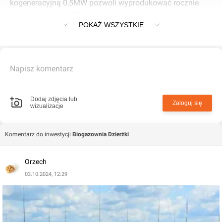
kogeneracyjną 0,5MW pozwoli wyprodukować rocznie
dodatkowe ok. 4 GWh energii elektrycznej, co jest
POKAŻ WSZYSTKIE
odpowiednikiem 10,4GWh BioCH4eq.
Napisz komentarz
Dodaj zdjęcia lub
Zaloguj się
wizualizacje
Komentarz do inwestycji
Biogazownia Dzierżki
Orzech
03.10.2024, 12:29