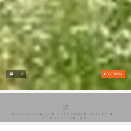
1
OBSERWUJ
Chcesz dobrych darmowych teści? NIE
BLOKUJ REKLAM