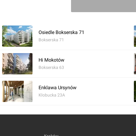
Osiedle Bokserska 71
Bokserska 71
Hi Mokotów
Bokserska 63
Zaloguj aby dodać 
Enklawa Ursynów
Kłobucka 23A