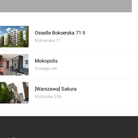
+8
Osiedle Bokserska 71 II
Bokserska 71
0
Mokopolis
Postępu 4A
komentarz
[Warszawa] Sakura
Kłobucka 23b