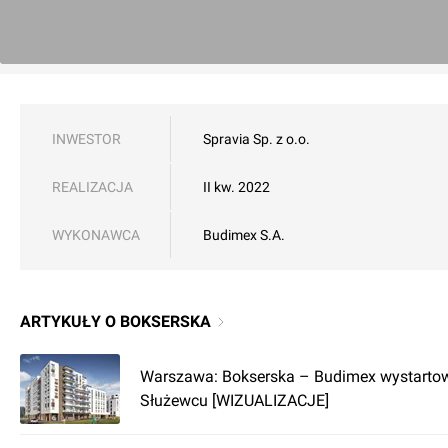
INWESTOR
Spravia Sp. z o.o.
REALIZACJA
II kw. 2022
WYKONAWCA
Budimex S.A.
ARTYKUŁY O BOKSERSKA
Warszawa: Bokserska – Budimex wystartow
Służewcu [WIZUALIZACJE]