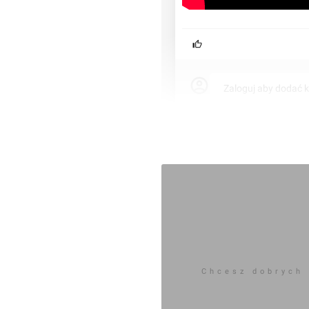
Zaloguj aby dodać 
Komentarz do inwestycji
Boksers
Mariusz Bartodziej
18.08.2020, 20:20
Chcesz dobrych