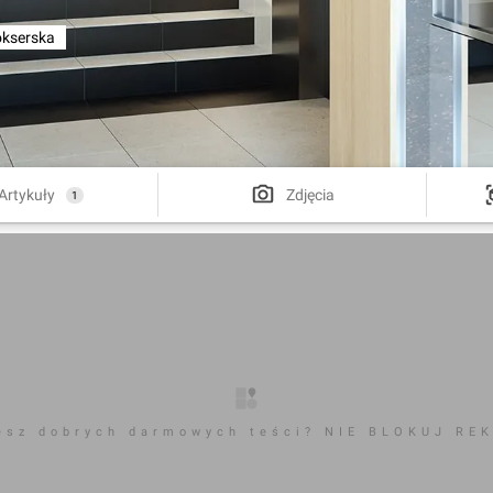
kserska
Artykuły
Zdjęcia
1
esz dobrych darmowych teści? NIE BLOKUJ RE