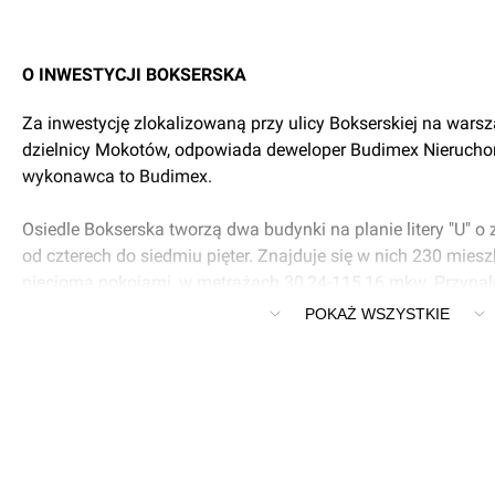
O INWESTYCJI BOKSERSKA
Za inwestycję zlokalizowaną przy ulicy Bokserskiej na war
dzielnicy Mokotów, odpowiada deweloper Budimex Nierucho
wykonawca to Budimex.
Osiedle Bokserska tworzą dwa budynki na planie litery "U" o
od czterech do siedmiu pięter. Znajduje się w nich 230 mies
pięcioma pokojami, w metrażach 30,24-115,16 mkw. Przynale
loggie, a na najwyższych kondygnacjach tarasy (do 46 mkw.
POKAŻ WSZYSTKIE
2,6-2,8 m.
Mieszkańcy mają do dyspozycji windy, 24 komórki lokatorski
parkingowych w garażu podziemnym. W środku (na parterze) 
usługowe. Deweloper zaplanował dwa dziedzińce m.in. z kil
posadzonymi młodymi drzewami, małą architekturą (altana, ł
oraz zabawkami dla dzieci (zestaw sensoryczny).