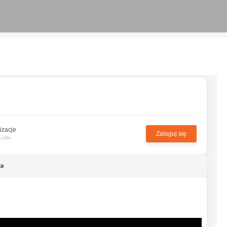
izacje
Zaloguj się
pliki
ka