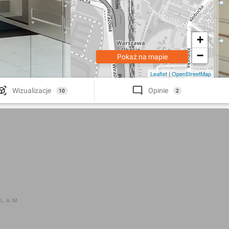
+
−
Pokaż na mapie
Leaflet
|
OpenStreetMap
Wizualizacje
Opinie
10
2
KLAM