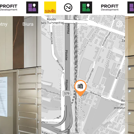
otny
Biura
Forum
Wiadomości