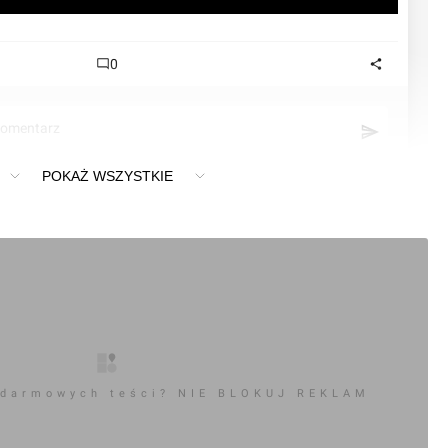
0
komentarz
POKAŻ WSZYSTKIE
ka
 darmowych teści? NIE BLOKUJ REKLAM