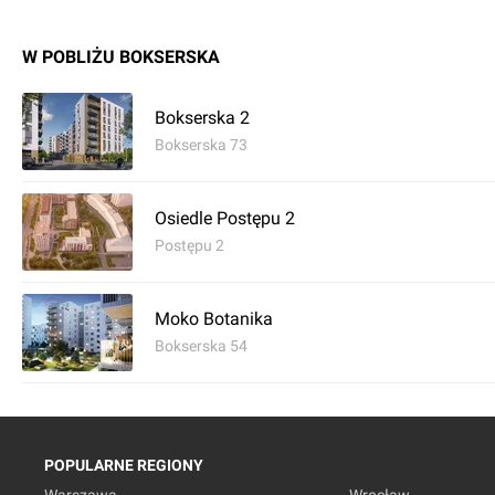
W POBLIŻU BOKSERSKA
Bokserska 2
Bokserska 73
Osiedle Postępu 2
Postępu 2
Moko Botanika
Bokserska 54
POPULARNE REGIONY