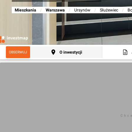
Mieszkania
/
Warszawa
/
Ursynów
/
Służewiec
/
Bo
O inwestycji
OBSERWUJ
Chc