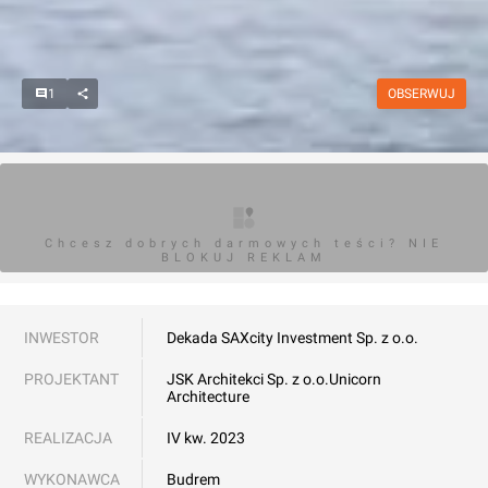
1
OBSERWUJ
Chcesz dobrych darmowych teści? NIE
BLOKUJ REKLAM
INWESTOR
Dekada SA
Xcity Investment Sp. z o.o.
PROJEKTANT
JSK Architekci Sp. z o.o.
Unicorn
Architecture
REALIZACJA
IV kw. 2023
WYKONAWCA
Budrem