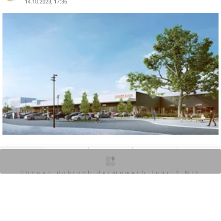
14.10.2023, 17:36
0
O inwestycji
Artykuły
Zdjęcia
Wizualizacje
Opinie
Chcesz dobrych darmowych teści? NIE
BLOKUJ REKLAM
Zaloguj aby dodać komentarz
POKAŻ WSZYSTKIE