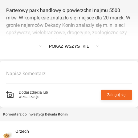
Parterowy park handlowy o powierzchni najmu 5500
mkw. W kompleksie znalazło się miejsce dla 20 marek. W
gronie najemców Dekady Konin znalazły się m.in. sieci
spożywcze, wielobranżowe, drogeryjne, zoologiczne czy
oferujące asortyment elektroniczny. Uzupełnieniem oferty
POKAŻ WSZYSTKIE
handlowo-usługowej będzie strefa restauracyjna.
Największe lokale w Dekadzie Konin zajmą marki
charakterystyczne dla obiektów typu convenience,
umożliwiające codzienne zakupy w okazyjnych cenach,
Napisz komentarz
takie jak Biedronka, TEDi czy Pepco ale także Rossmann,
Dealz i RTV Euro AGD.
Dodaj zdjęcia lub
Zaloguj się
wizualizacje
Komentarz do inwestycji
Dekada Konin
Orzech