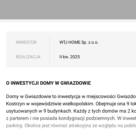
INWESTOR
WTJ HOME Sp. z o.o.
REALIZACJA
II kw. 2025
O INWESTYCJI DOMY W GWIAZDOWIE
Domy w Gwiazdowie to inwestycja w miejscowości Gwiazdo
Kostrzyn w województwie wielkopolskim. Obejmuje ona 9 lok
usytuowanych w 9 budynkach. Każdy z tych domów ma 2 k
z parterem i nie posiada kondygnacji podziemnych. W inwes
parking. Okolica jest również atrakcyjna ze względu na pobliski