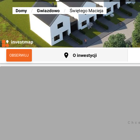
Domy
/
Gwiazdowo
/
Świętego Macieja
O inwestycji
OBSERWUJ
Chc