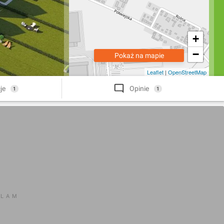
+
−
Pokaż na mapie
Leaflet
|
OpenStreetMap
je
Opinie
1
1
KLAM