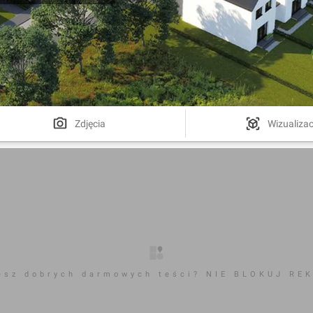
Zdjęcia
Wizualizac
esz dobrych darmowych teści? NIE BLOKUJ RE