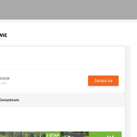
WIE
izacje
Zaloguj się
pliki
Gwiazdowie