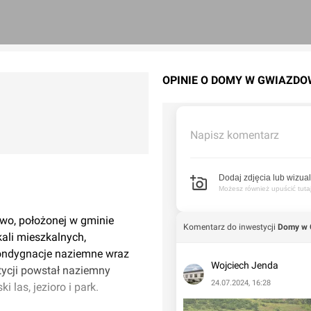
OPINIE O DOMY W GWIAZDO
Napisz komentarz
Dodaj zdjęcia lub wizual
Możesz również upuścić tutaj 
wo, położonej w gminie
Komentarz do inwestycji
Domy w 
ali mieszkalnych,
ondygnacje naziemne wraz
Wojciech Jenda
tycji powstał naziemny
24.07.2024, 16:28
 las, jezioro i park.