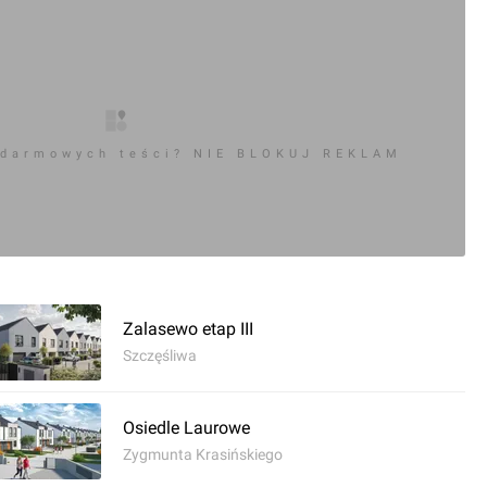
 darmowych teści? NIE BLOKUJ REKLAM
Zalasewo etap III
Szczęśliwa
Osiedle Laurowe
Zygmunta Krasińskiego