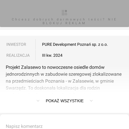
Chcesz dobrych darmowych teści? NIE
BLOKUJ REKLAM
INWESTOR
PURE Development Poznań sp. z o.o.
REALIZACJA
III kw. 2024
Projekt Zalasewo to nowoczesne osiedle domów
jednorodzinnych w zabudowie szeregowej zlokalizowane
na przedmieściach Poznania - w Zalasewie, w gminie
Swarzędz. To doskonała lokalizacja dla rodzin
szukających odpoczynku od zgiełku miasta a
POKAŻ WSZYSTKIE
jednocześnie w bliskości od niezbędnej infrastruktury,
szkół oraz sklepów. Nasz projekt wyróżnia się prostą,
ponadczasową i minimalistyczną architekturą oraz
nieszablonowym designem. Jest to już nasza dziesiąta
Napisz komentarz