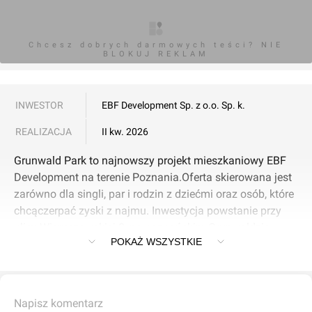
Chcesz dobrych darmowych teści? NIE
BLOKUJ REKLAM
INWESTOR
EBF Development Sp. z o.o. Sp. k.
REALIZACJA
II kw. 2026
Grunwald Park to najnowszy projekt mieszkaniowy EBF
Development na terenie Poznania.Oferta skierowana jest
zarówno dla singli, par i rodzin z dziećmi oraz osób, które
chcączerpać zyski z najmu. Inwestycja powstanie przy
ulicy Wieruszowskiej 8, na poznańskim Grunwaldzie.
POKAŻ WSZYSTKIE
Niskie, cztero- i pięciokondygnacyjne budynki o
klasycznej bryle, uzupełnione ocharakterystyczne detale i
stonowaną kolorystykę to przykład harmonijnego
połączeniaponadczasowej elegancji z zastosowaniem
Napisz komentarz
nowoczesnych rozwiązań technologicznych.