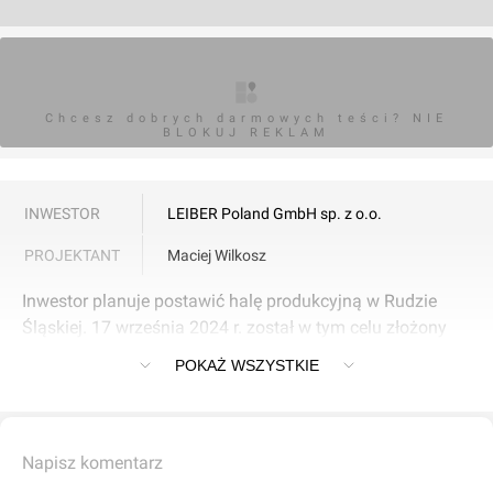
Chcesz dobrych darmowych teści? NIE
BLOKUJ REKLAM
INWESTOR
LEIBER Poland GmbH sp. z o.o.
PROJEKTANT
Maciej Wilkosz
Inwestor planuje postawić halę produkcyjną w Rudzie
Śląskiej. 17 września 2024 r. został w tym celu złożony
wniosek o pozwolenie na budowę.
POKAŻ WSZYSTKIE
Napisz komentarz