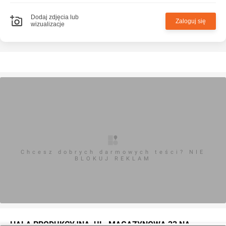
Dodaj zdjęcia lub
Zaloguj się
wizualizacje
Chcesz dobrych darmowych teści? NIE
BLOKUJ REKLAM
HALA PRODUKCYJNA, UL. MAGAZYNOWA 33 NA