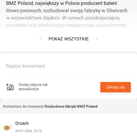
BMZ Poland, największy w Polsce producent baterii
litowo-jonowych, rozbudował swoją fabrykę w Gliwicach
w województwie śląskim. W ramach przedsięwzięcia,
powstała hala produkcyjno-magazynowa o powierzchni
użytkowej netto 7 561 metrów kwadratowych.
POKAŻ WSZYSTKIE
Celem inwestycji jest zwiększenie zdolności produkcyjnej
istniejącego zakładu w zakresie wytwarzania baterii i
zestawów akumulatorowych przeznaczonych do
Napisz komentarz
stosowania w pojazdach zelektryfikowanych, w tym
autobusach. W tym celu spółka rozbudowała istniejący
zakład poprzez budowę trzykondygnacyjnej hali
Dodaj zdjęcia lub
Zaloguj się
wizualizacje
produkcyjnej o powierzchni ok. 6700 metrów
kwadratowych wraz z częściami biurowymi i socjalnymi
oraz magazynowymi, a także infrastrukturę poboczną tj.
Komentarz do inwestycji
Rozbudowa fabryki BMZ Poland
instalacje zewnętrzne, parkingi, chodniki, drogi
wewnętrzne.
Orzech
29.07.2026, 12:15
BMZ Poland jest częścią BMZ the Innovation Group,