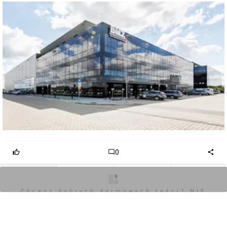
wiodącego na globalnym rynku dostawcy inteligentnych
systemów zasilania oraz magazynowania energii w
oparciu o technologię litowo-jonową. Produkty firmy
zasilają rowery elektryczne, skutery, elektronarzędzia,
narzędzia ogrodnicze, pojazdy użytkowe i autobusy
elektryczne. Zatrudnia łącznie ponad 2300 osób i posiada
fabryki zlokalizowane w Chinach, Francji, Japonii, Wielkiej
Brytanii, Stanach Zjednoczonych i w Polsce.
0
Zaloguj aby dodać komentarz
O inwestycji
Artykuły
Zdjęcia
Opinie
Chcesz dobrych darmowych teści? NIE
BLOKUJ REKLAM
Komentarz do inwestycji
Rozbudowa fabryki BMZ Poland