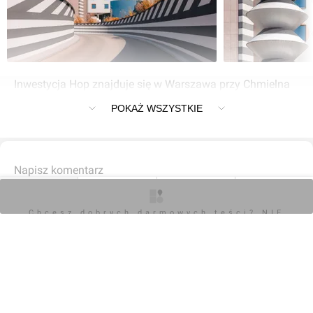
Inwestycja Hop znajduje się w Warszawa przy Chmielna
132/134
POKAŻ WSZYSTKIE
Napisz komentarz
O inwestycji
Artykuły
Zdjęcia
Opinie
Chcesz dobrych darmowych teści? NIE
Dodaj zdjęcia lub
Zaloguj się
BLOKUJ REKLAM
wizualizacje
Komentarz do inwestycji
Hop
Orzech