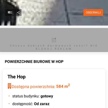
2
OBSERWUJ
Chcesz dobrych darmowych teści? NIE
BLOKUJ REKLAM
POWIERZCHNIE BIUROWE W
HOP
The Hop
2
Dostępna powierzchnia:
584
m
status budynku
:
gotowy
dostępność
:
Od zaraz