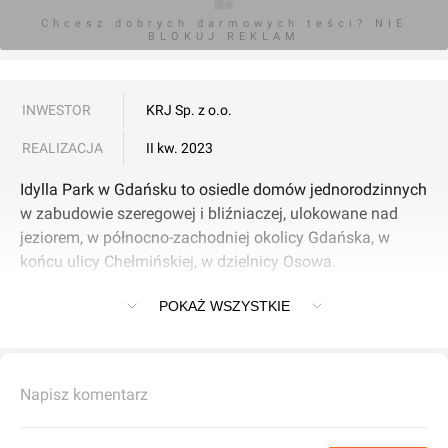
Chcesz dobrych darmowych teści? NIE
BLOKUJ REKLAM
INWESTOR
KRJ Sp. z o.o.
REALIZACJA
II kw. 2023
Idylla Park w Gdańsku to osiedle domów jednorodzinnych
w zabudowie szeregowej i bliźniaczej, ulokowane nad
jeziorem, w północno-zachodniej okolicy Gdańska, w
końcu ulicy Chełmińskiej, w dzielnicy Osowa.
POKAŻ WSZYSTKIE
Inwestycja zawiera 22 dwupoziomowe, czteropokojowe
lokale mieszkalne o powierzchni około 110 mkw., z
balkonem, tarasem i przydomowym ogródkiem.
Indywidualne ogrzewanie w pomieszczeniach zasilane
Napisz komentarz
jest z pompy ciepła.