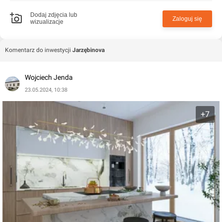
bedroom z możliwością wydzielenia prywatnej łazienki, 3
niezależne pokoje oraz łazienkę. Poddasze to przestrzeń
Dodaj zdjęcia lub
Zaloguj się
wizualizacje
do indywidualnej aranżacji. Duże przeszklenia oraz
pustka powietrzna nad parterem nadają całości
niepowtarzalny, unikatowy i elegancki charakter.
Komentarz do inwestycji
Jarzębinova
Wojciech Jenda
23.05.2024, 10:38
+7