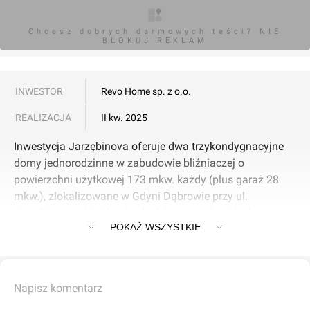
Chcesz dobrych darmowych teści? NIE
BLOKUJ REKLAM
INWESTOR
Revo Home sp. z o.o.
REALIZACJA
II kw. 2025
Inwestycja Jarzębinova oferuje dwa trzykondygnacyjne
domy jednorodzinne w zabudowie bliźniaczej o
powierzchni użytkowej 173 mkw. każdy (plus garaż 28
mkw.), zlokalizowane w Gdyni Dąbrowie przy ul.
Jarzębinowej. Każdy z budynków ma indywidualne
POKAŻ WSZYSTKIE
ściany zewnętrzne - ściana międzylokalowa nie jest
współdzielona.
W parterze znajduje się salon z aneksem kuchennym, WC
Napisz komentarz
oraz garaż, na piętrze zlokalizowano sypialnię master