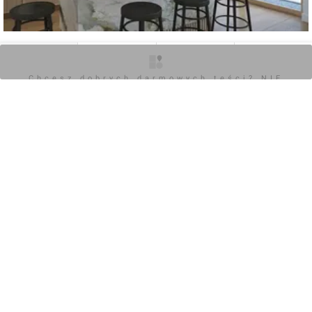
0
O inwestycji
Zdjęcia
Wizualizacje
Opinie
Chcesz dobrych darmowych teści? NIE
BLOKUJ REKLAM
Zaloguj aby dodać komentarz
POKAŻ WSZYSTKIE
Chcesz dobrych darmowych teści? NIE
BLOKUJ REKLAM