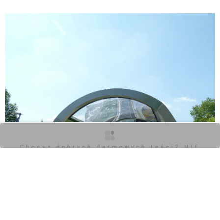
O inwestycji
Zdjęcia
Wizualizacje
Opinie
Chcesz dobrych darmowych teści? NIE
BLOKUJ REKLAM