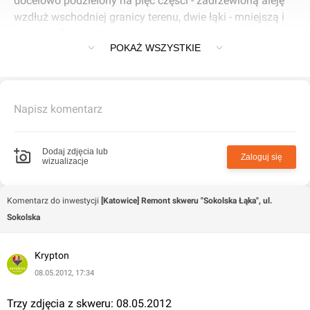
docelowo podzielony na pięć części - zadrzewioną aleję
wzdłuż wschodniej granicy terenu, dwie łąki - mniejszą i
większą. Po obu stronach centralnego placu z
POKAŻ WSZYSTKIE
fontannami oraz szeroki chodnik przy zachodniej części
skweru (wzdłuż ul. Sokolskiej). Skwer będzie też przecięty
"na krzyż" dwoma głównymi przejściami, zgodnymi z
kierunkami obecnego ruchu pieszego. Remont zakłada
Napisz komentarz
oczywiście wyremontowanie wszystkich chodników,
montaż nowych ławek oraz wielu elementów małej
architektury.
Dodaj zdjęcia lub
Zaloguj się
wizualizacje
Komentarz do inwestycji
[Katowice] Remont skweru "Sokolska Łąka", ul.
Sokolska
Krypton
08.05.2012, 17:34
Trzy zdjęcia z skweru: 08.05.2012