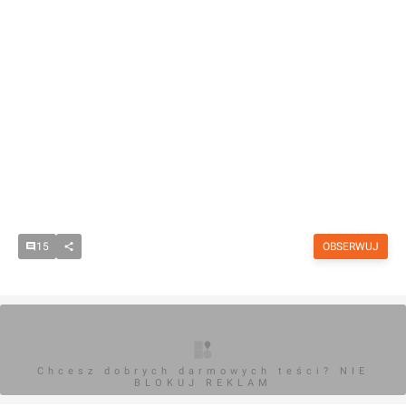
15
OBSERWUJ
Chcesz dobrych darmowych teści? NIE
BLOKUJ REKLAM