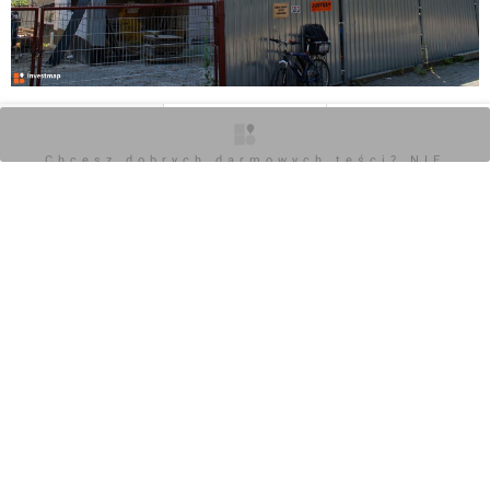
O inwestycji
Zdjęcia
Opinie
Chcesz dobrych darmowych teści? NIE
BLOKUJ REKLAM