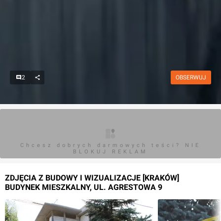
2
OBSERWUJ
Chcesz dobrych darmowych teści? NIE
BLOKUJ REKLAM
ZDJĘCIA Z BUDOWY I WIZUALIZACJE [KRAKÓW]
BUDYNEK MIESZKALNY, UL. AGRESTOWA 9