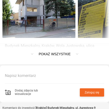
Budynek Mieszkalny, Kraków, Wola Justowska, ulica
Agrestowa 9
POKAŻ WSZYSTKIE
Napisz komentarz
Dodaj zdjęcia lub
Zaloguj się
wizualizacje
Komentarz do inwestycji
[Kraków] Budynek Mieszkalny, ul. Agrestowa 9