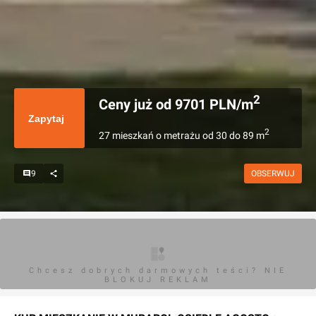
2
Ceny już od
9701
PLN/m
Zapytaj
2
27
mieszkań
o metrażu
od
30
do
89
m
9
OBSERWUJ
Chcesz dobrych darmowych teści? NIE
BLOKUJ REKLAM