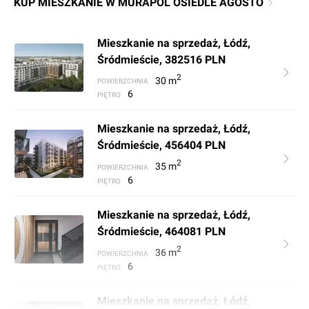
KUP MIESZKANIE W MURAPOL OSIEDLE AGOSTO
Mieszkanie na sprzedaż, Łódź,
Śródmieście, 382516 PLN
2
30
m
POWIERZCHNIA
6
PIĘTRO
Mieszkanie na sprzedaż, Łódź,
Śródmieście, 456404 PLN
2
35
m
POWIERZCHNIA
6
PIĘTRO
Mieszkanie na sprzedaż, Łódź,
Śródmieście, 464081 PLN
2
36
m
POWIERZCHNIA
6
PIĘTRO
Mieszkanie na sprzedaż, Łódź,