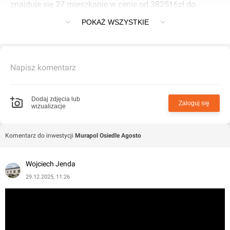
znajduje się 27 mieszkanie w cenie od 382516zł do
922797zł o powierzchni od 30m2 do 89m2
Mieszkanie na sprzedaż, Łódź,
POKAŻ WSZYSTKIE
Śródmieście, 483348 PLN
2
36
m
POWIERZCHNIA
6
PIĘTRO
Napisz komentarz
Mieszkanie na sprzedaż, Łódź,
Śródmieście, 485128 PLN
Dodaj zdjęcia lub
Zaloguj się
wizualizacje
2
38
m
POWIERZCHNIA
6
PIĘTRO
Komentarz do inwestycji
Murapol Osiedle Agosto
Mieszkanie na sprzedaż, Łódź,
Śródmieście, 504509 PLN
Wojciech Jenda
2
40
m
29.12.2025, 11:26
POWIERZCHNIA
6
PIĘTRO
Mieszkanie na sprzedaż, Łódź,
Śródmieście, 512291 PLN