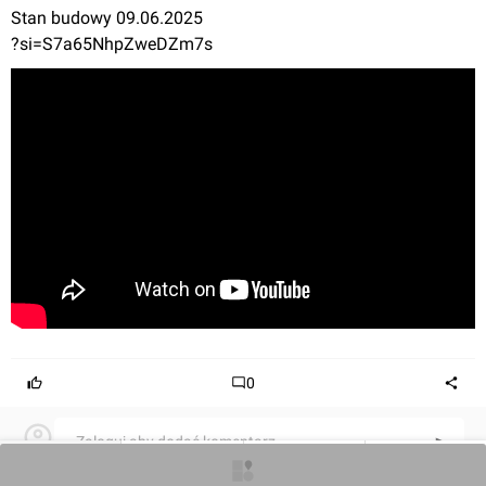
Stan budowy 09.06.2025

?si=S7a65NhpZweDZm7s
0
Zaloguj aby dodać komentarz
O inwestycji
Artykuły
Zdjęcia
Opinie