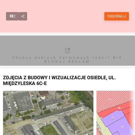
2
OBSERWUJ
Chcesz dobrych darmowych teści? NIE
BLOKUJ REKLAM
ZDJĘCIA Z BUDOWY I WIZUALIZACJE OSIEDLE, UL.
MIĘDZYLESKA 6C-E