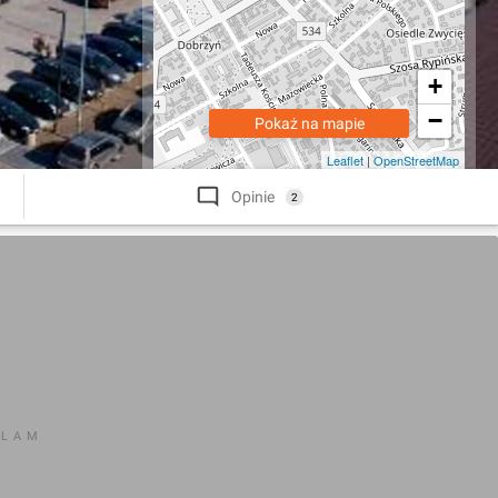
+
−
Pokaż na mapie
Leaflet
|
OpenStreetMap
Opinie
2
KLAM