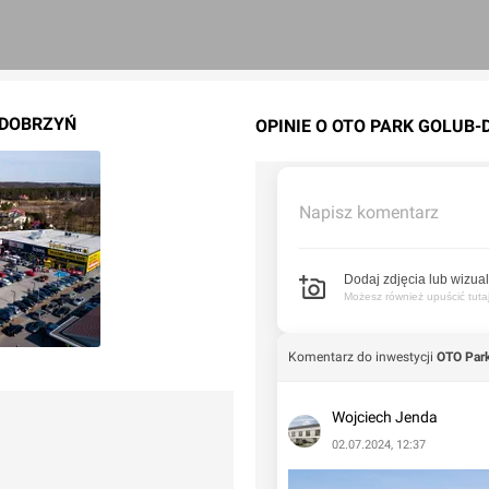
-DOBRZYŃ
OPINIE O OTO PARK GOLUB
Napisz komentarz
Dodaj zdjęcia lub wizual
Możesz również upuścić tutaj 
Komentarz do inwestycji
OTO Par
Wojciech Jenda
02.07.2024, 12:37