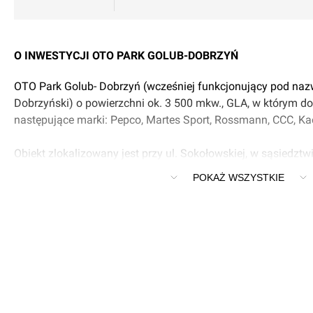
O INWESTYCJI OTO PARK GOLUB-DOBRZYŃ
OTO Park Golub- Dobrzyń (wcześniej funkcjonujący pod na
Dobrzyński) o powierzchni ok. 3 500 mkw., GLA, w którym do
następujące marki: Pepco, Martes Sport, Rossmann, CCC, Kae
Obiekt zlokalizowany jest przy ul. Sokołowskiej, w sąsiedzt
sklepu spożywczego sieci Biedronka oraz dworca PKS.
POKAŻ WSZYSTKIE