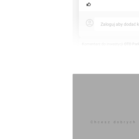
Zaloguj aby dodać 
Komentarz do inwestycji
OTO Par
Orzech
08.01.2024, 16:06
Chcesz dobrych