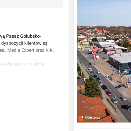
zwą Pasaż Golubsko-
 dyspozycji klientów są
s., Media Expert oraz KiK.
wie jedynego w mieście