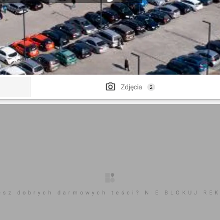
Zdjęcia
2
esz dobrych darmowych teści? NIE BLOKUJ RE