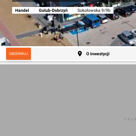
Handel
/
Golub-Dobrzyń
/
Sokołowska 9/9b
O inwestycji
OBSERWUJ
Chc