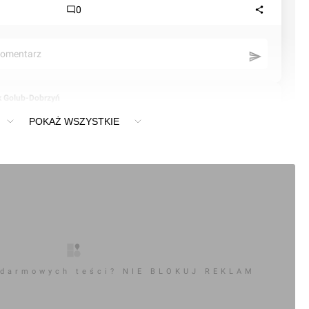
0
komentarz
k Golub-Dobrzyń
POKAŻ WSZYSTKIE
 darmowych teści? NIE BLOKUJ REKLAM