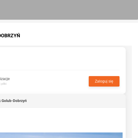
-DOBRZYŃ
izacje
Zaloguj się
pliki
k Golub-Dobrzyń