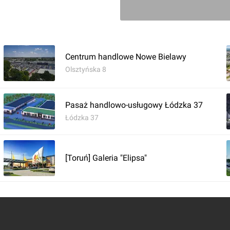
Centrum handlowe Nowe Bielawy
Olsztyńska 8
Pasaż handlowo-usługowy Łódzka 37
Łódzka 37
Zaloguj aby dodać 
[Toruń] Galeria "Elipsa"