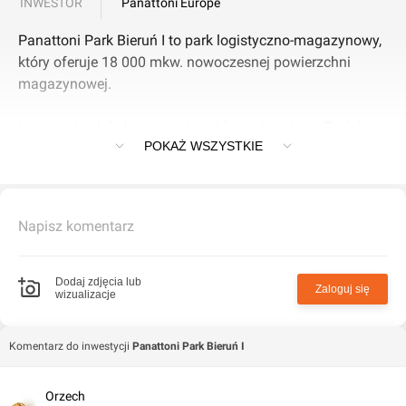
INWESTOR
Panattoni Europe
Panattoni Park Bieruń I to park logistyczno-magazynowy,
który oferuje 18 000 mkw. nowoczesnej powierzchni
magazynowej.
Inwestycja zlokalizowana jest 6 km od centrum Tychów.
POKAŻ WSZYSTKIE
Kompleks położony jest przy drodze krajowej nr 44
(Gliwice-Kraków), posiada dobry dostęp do drogi
ekspresowej S1 / trasy Europejskiej E75 (Toruń-Łódź-
Tychy).
Napisz komentarz
Dodaj zdjęcia lub
Zaloguj się
wizualizacje
Komentarz do inwestycji
Panattoni Park Bieruń I
Orzech