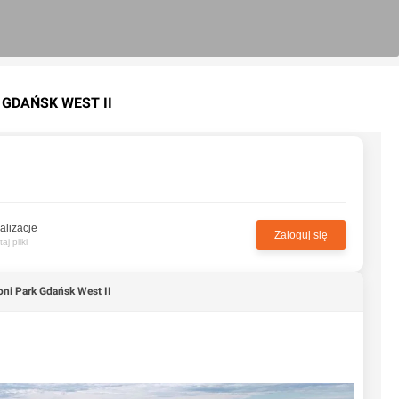
 GDAŃSK WEST II
alizacje
Zaloguj się
j pliki
oni Park Gdańsk West II