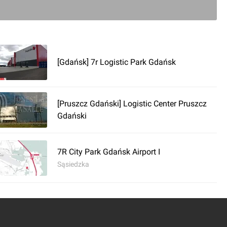
0
[Gdańsk] 7r Logistic Park Gdańsk
ć komentarz
[Pruszcz Gdański] Logistic Center Pruszcz
oni Park Gdańsk West II
Gdański
7R City Park Gdańsk Airport I
Sąsiedzka