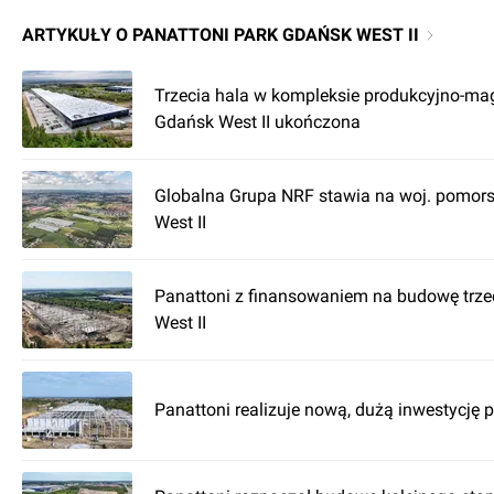
ARTYKUŁY O PANATTONI PARK GDAŃSK WEST II
Trzecia hala w kompleksie produkcyjno-m
Gdańsk West II ukończona
Globalna Grupa NRF stawia na woj. pomors
West II
Panattoni z finansowaniem na budowę trzec
West II
Panattoni realizuje nową, dużą inwestycję