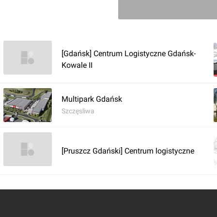
[Gdańsk] Centrum Logistyczne Gdańsk-
Kowale II
Zaloguj aby doda
Multipark Gdańsk
Komentarz do inwestycji
Panatt
Szczęsliwa
Orzech
06.08.2025, 15:38
[Pruszcz Gdański] Centrum logistyczne