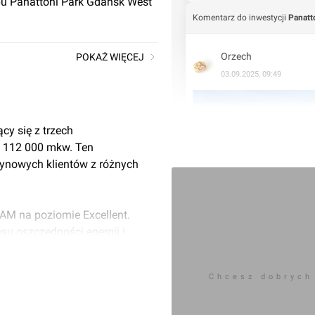
pu Panattoni Park Gdańsk West
Komentarz do inwestycji
Panatt
Orzech
POKAŻ WIĘCEJ
03.09.2025, 09:49
cy się z trzech
. 112 000 mkw. Ten
nowych klientów z różnych
AM na poziomie Excellent.
su oszczędności energii i
wellbeing użytkowników -
ając pomieszczenia biurowe
Chcesz dobrych
 powietrza.