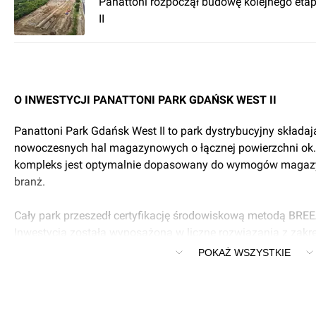
Panattoni rozpoczął budowę kolejnego eta
II
O INWESTYCJI PANATTONI PARK GDAŃSK WEST II
Panattoni Park Gdańsk West II to park dystrybucyjny składają
nowoczesnych hal magazynowych o łącznej powierzchni ok
kompleks jest optymalnie dopasowany do wymogów magazy
branż.
Cały park przeszedł certyfikację środowiskową metodą BREE
Inwestycja została wyposażona w liczne rozwiązania z zakre
wody. Panattoni postawił również na rozwiązania z zakresu 
POKAŻ WSZYSTKIE
m.in. zapewniając zwiększony dostęp światła, czy dostarcz
zbadane pod kątem akustyki, komfortu termicznego i jakości