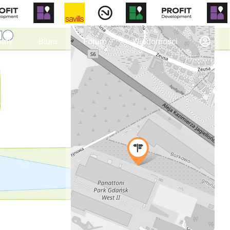
otny
Biura
Forum
Wiadomości