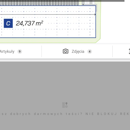
Artykuły
Zdjęcia
9
4
esz dobrych darmowych teści? NIE BLOKUJ RE