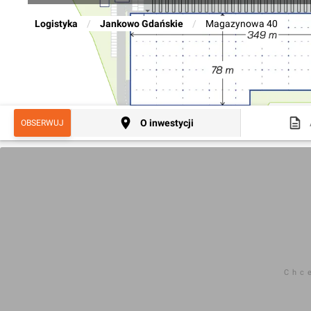
Logistyka
/
Jankowo Gdańskie
/
Magazynowa 40
O inwestycji
OBSERWUJ
Chc