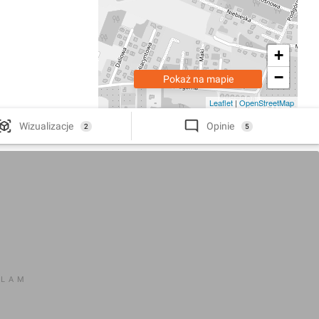
+
−
Pokaż na mapie
Leaflet
|
OpenStreetMap
Wizualizacje
Opinie
2
5
KLAM