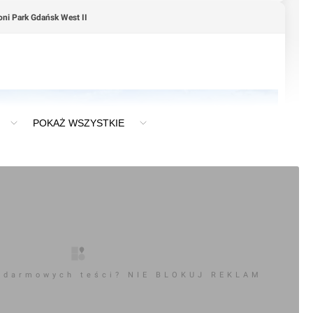
oni Park Gdańsk West II
POKAŻ WSZYSTKIE
 darmowych teści? NIE BLOKUJ REKLAM