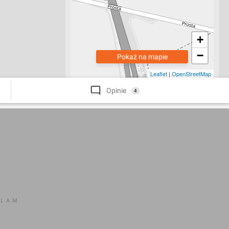
+
−
Pokaż na mapie
Leaflet
|
OpenStreetMap
Opinie
4
KLAM