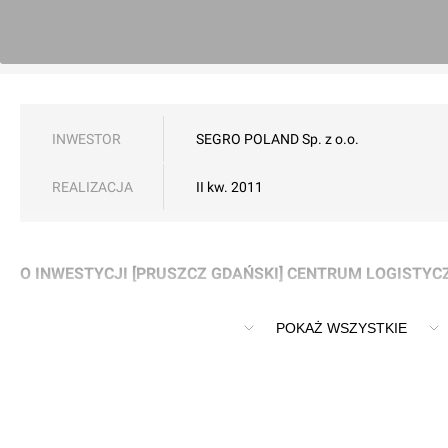
INWESTOR
SEGRO POLAND Sp. z o.o.
REALIZACJA
II kw. 2011
O INWESTYCJI [PRUSZCZ GDAŃSKI] CENTRUM LOGISTYC
Sergo Poland buduje centrum logistyczne w Pruszczu Gdańs
POKAŻ WSZYSTKIE