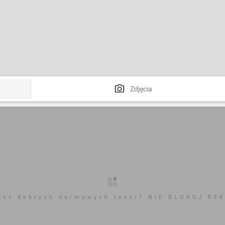
Zdjęcia
esz dobrych darmowych teści? NIE BLOKUJ RE