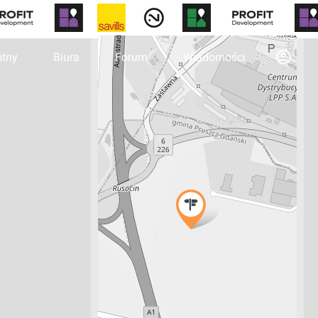
otny
Biura
Forum
Wiadomości