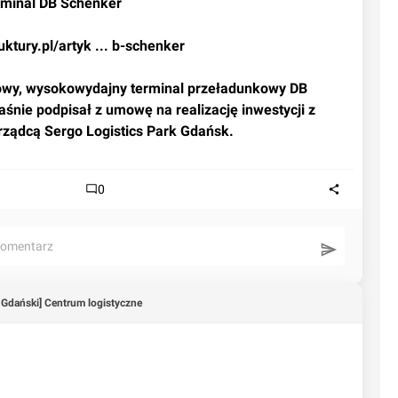
rminal DB Schenker
uktury.pl/artyk ... b-schenker
śnie podpisał z umowę na realizację inwestycji z 
arządcą Sergo Logistics Park Gdańsk.
0
komentarz
 Gdański] Centrum logistyczne