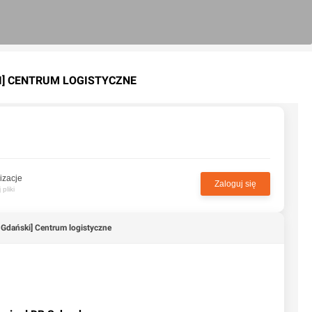
I] CENTRUM LOGISTYCZNE
izacje
Zaloguj się
pliki
 Gdański] Centrum logistyczne