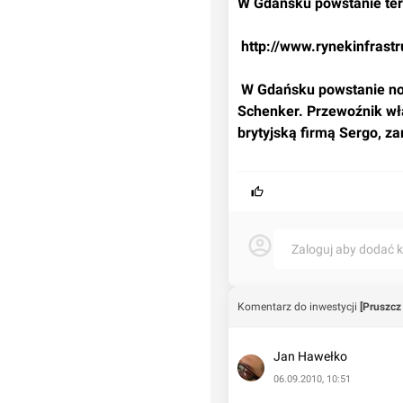
W Gdańsku powstanie te
 http://www.rynekinfrastr
 W Gdańsku powstanie nowy, wysokowydajny terminal przeładunkowy DB 
Schenker. Przewoźnik wła
brytyjską firmą Sergo, z
Zaloguj aby dodać 
Komentarz do inwestycji
[Pruszcz
Jan Hawełko
06.09.2010, 10:51