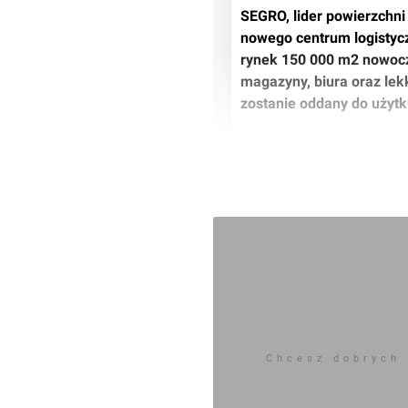
SEGRO, lider powierzchni
nowego centrum logistyc
rynek 150 000 m2 nowocz
magazyny, biura oraz lek
zostanie oddany do użytk
 Działalność SEGRO w Polsce opiera się na realizowaniu inwestycji w kluczowych 
lokalizacjach kraju, a Tró
obiecującym regionem - m
Centralną. Nasze nowe cen
wszystkich firm, które chc
dynamicznie rozwijającym
 Park logistyczny SEGRO w Pruszczu Gdańskim został zaprojektowany tak, aby 
spełniać najwyższe standa
bezpieczeństwa. Inwestyc
Chcesz dobrych
powierzchni z przeznacze
 do wynajęcia będą zaczynać się od 2 500 m2 i mogą zostać zaprojektowane 