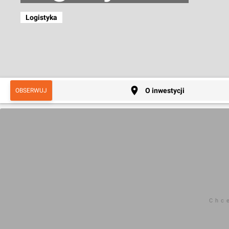
Logistyka
O inwestycji
OBSERWUJ
Chc