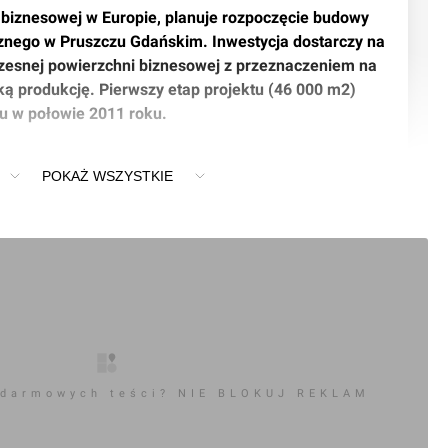
 biznesowej w Europie, planuje rozpoczęcie budowy 
znego w Pruszczu Gdańskim. Inwestycja dostarczy na 
esnej powierzchni biznesowej z przeznaczeniem na 
ką produkcję. Pierwszy etap projektu (46 000 m2) 
u w połowie 2011 roku.
POKAŻ WSZYSTKIE
jmiasto, bez wątpienia, jest pod tym względem bardzo 
ówi Magdalena Szulc, Dyrektor SEGRO na Europę 
trum logistyczne to doskonałe rozwiązanie dla 
ą czerpać korzyści z działalności na lokalnym, 
 się rynku.
rdy pod względem lokalizacji, komfortu i 
ja dostarczy na rynek 150 000 m2 nowoczesnej 
 darmowych teści? NIE BLOKUJ REKLAM
niem na magazyny i lekką produkcję. Minimalne moduły