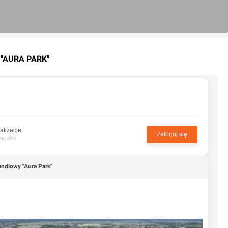
"AURA PARK"
alizacje
Zaloguj się
j pliki
andlowy "Aura Park"