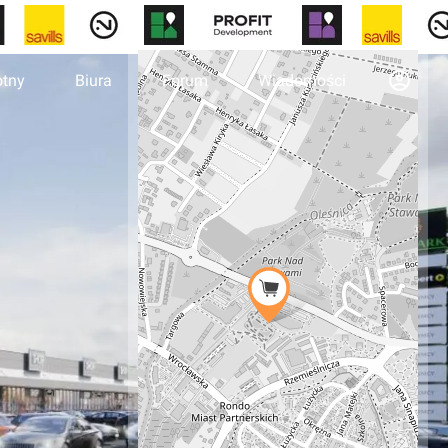
otny
Biura
Forum
Wiadomości