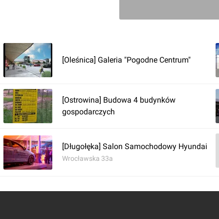
[Oleśnica] Galeria "Pogodne Centrum"
Zaloguj aby doda
Komentarz do inwestycji
Park h
[Ostrowina] Budowa 4 budynków
gospodarczych
Orzech
24.08.2023, 13:02
[Długołęka] Salon Samochodowy Hyundai
Wrocławska 33a