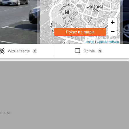
+
−
Pokaż na mapie
Leaflet
|
OpenStreetMap
Wizualizacje
Opinie
2
3
KLAM