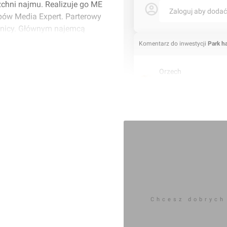
zchni najmu. Realizuje go ME
Zaloguj aby doda
lepów Media Expert. Parterowy
eśnicy. Głównym najemcą
Komentarz do inwestycji
Park h
Orzech
24.08.2023, 13:03
Chcesz dobrych