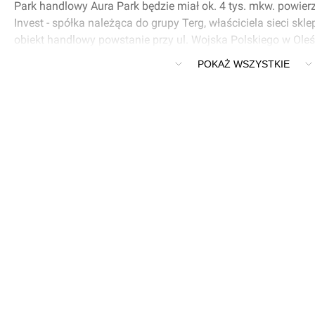
Park handlowy Aura Park będzie miał ok. 4 tys. mkw. powier
Invest - spółka należąca do grupy Terg, właściciela sieci sk
obiekt handlowy powstanie przy ul. Wojska Polskiego w Ol
Aura Park Oleśnica będzie elektromarket sieci Media Expert.
POKAŻ WSZYSTKIE