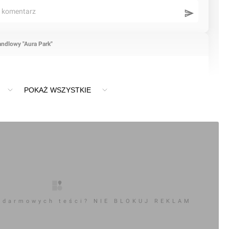
ć komentarz
andlowy "Aura Park"
POKAŻ WSZYSTKIE
 darmowych teści? NIE BLOKUJ REKLAM