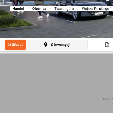
Handel
/
Oleśnica
/
Twardogóra
/
Wojska Polskiego 1
O inwestycji
OBSERWUJ
Chc