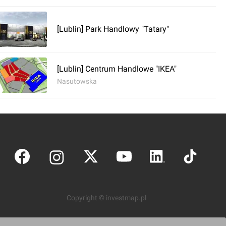
[Lublin] Park Handlowy "Tatary"
[Lublin] Centrum Handlowe "IKEA"
Nasutowska
Copyright © investmap.pl