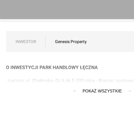
INWESTOR
Genesis Property
O INWESTYCJI PARK HANDLOWY ŁĘCZNA
- Łęczna, ul. Chełmska- GLA ok 5 200 mkw.- Branże: spożyw
odzieżowa, drogeryjna, artykuły sportowe
POKAŻ WSZYSTKIE