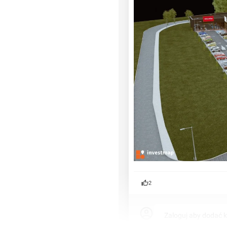
2
Zaloguj aby dodać 