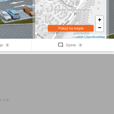
+
−
Pokaż na mapie
Leaflet
|
OpenStreetMap
je
Opinie
1
1
KLAM