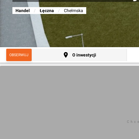
Handel
/
Łęczna
/
Chełmska
O inwestycji
OBSERWUJ
Chc