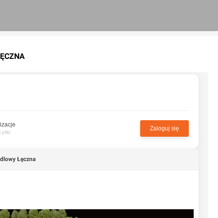
ŁĘCZNA
izacje
Zaloguj się
pliki
ndlowy Łęczna