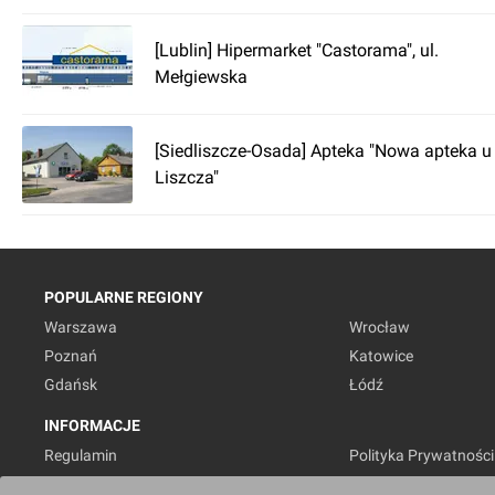
[Lublin] Hipermarket "Castorama", ul.
Mełgiewska
[Siedliszcze-Osada] Apteka "Nowa apteka u
Liszcza"
POPULARNE REGIONY
Warszawa
Wrocław
Poznań
Katowice
Gdańsk
Łódź
INFORMACJE
Regulamin
Polityka Prywatności
Marketing nieruchomości