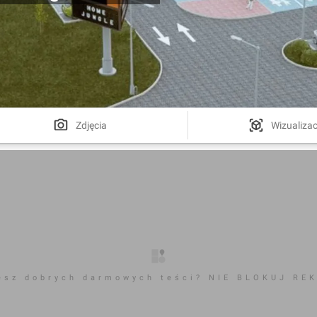
Zdjęcia
Wizualizac
esz dobrych darmowych teści? NIE BLOKUJ RE