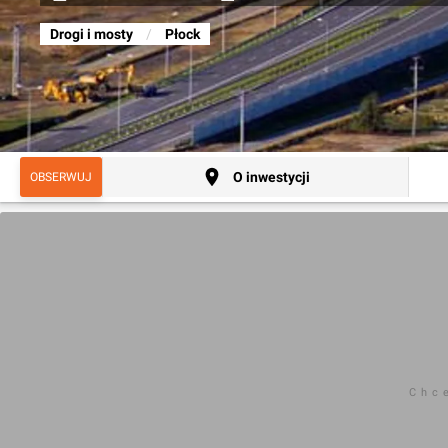
Drogi i mosty
/
Płock
O inwestycji
OBSERWUJ
Chc