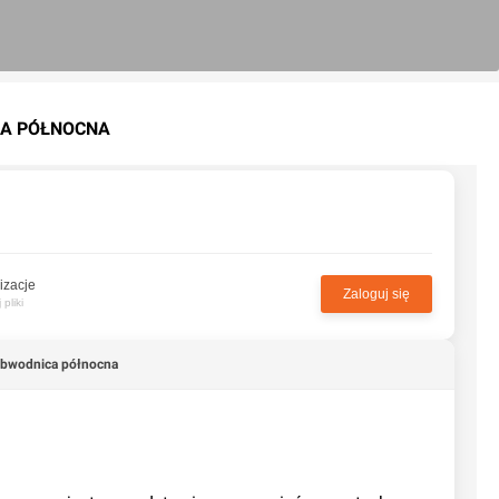
ICA PÓŁNOCNA
izacje
Zaloguj się
pliki
Obwodnica północna