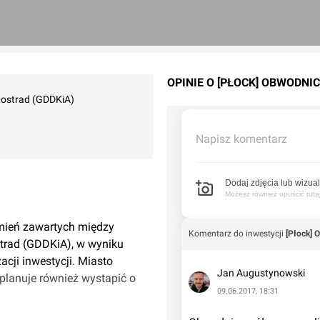
OPINIE O [PŁOCK] OBWODN
tostrad (GDDKiA)
Napisz komentarz
Dodaj zdjęcia lub wizual
Możesz również upuścić tutaj 
mień zawartych między
Komentarz do inwestycji
[Płock] 
strad (GDDKiA), w wyniku
cji inwestycji. Miasto
Jan Augustynowski
planuje również wystapić o
09.06.2017, 18:31