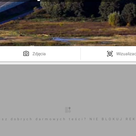
Zdjęcia
Wizualizac
esz dobrych darmowych teści? NIE BLOKUJ RE