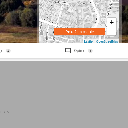
+
−
Pokaż na mapie
Leaflet
|
OpenStreetMap
je
Opinie
2
1
KLAM