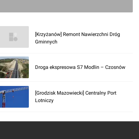
formowała o działaniach, służących zabezpieczeniu 
rac przygotowawczych, tj. opracowanie dokumentacji 
 uzyskania decyzji o zezwoleniu na realizację inwestycji 
[Krzyżanów] Remont Nawierzchni Dróg
onania robót budowlanych.
Gminnych
owie 2010 roku, GDDKiA przystąpi do przeprowadzenia 
ntacji technicznej.
Droga ekspresowa S7 Modlin – Czosnów
 przez miasto Płock dla odcinka położonego w 
[Grodzisk Mazowiecki] Centralny Port
ych miasta oraz przez GDDKiA dla odcinka położonego 
Lotniczy
acyjnymi miasta Płocka. Kolejnym krokiem będzie 
wania przetargowego na wyłonienie wykonawcy robót 
e jest również zawarcie trójstronnej umowy z 
nych oraz porozumienia między GDDKiA i miastem 
i zasady współpracy.