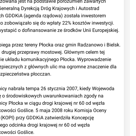
zowana jest na podstawie porozumień zawartych 
eneralną Dyrekcją Dróg Krajowych i Autostrad 
ch GDDKiA (agenda rządowa) została inwestorem 
sto zobowiązało się do wpłaty 22% kosztów inwestycji. 
ystapić o dofinansowanie ze środków Unii Europejskiej.
 drugiej przeprawy mostowej. Głównym celem tej 
enie układu komunikacyjnego Płocka. Wyprowadzenie 
ezpiecznych z głównych ulic ma ogromne znaczenie dla 
ezpieczeństwa płocczan.
ę o środowiskowych uwarunkowaniach zgody na 
cy Płocka w ciągu drogi krajowej nr 60 od węzła 
owości Goślice. 5 maja 2008 roku Komisja Oceny 
(KOPI) przy GDDKiA zatwierdziła Koncepcję 
 odcinka drogi krajowej nr 60 od węzła 
owości Goślice.