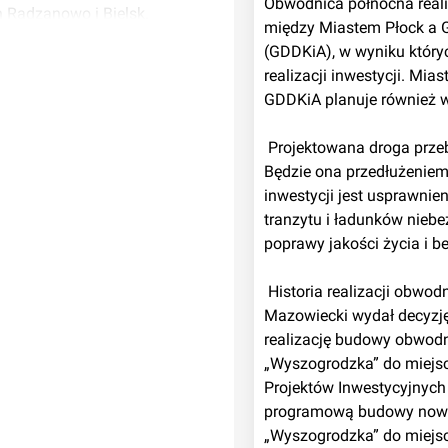
Obwodnica północna reali
n Radzanowo i Bielsk.
między Miastem Płock a G
nym celem tej inwestycji
(GDDKiA), w wyniku który
dzenie tranzytu i ładunków
realizacji inwestycji. Mia
poprawy jakości życia i
GDDKiA planuje również w
07, kiedy Wojewoda
 Projektowana droga przebiega przez tereny Płocka oraz gmin Radzanowo i Bielsk. 
ch zgody na realizację
Będzie ona przedłużeniem
węzła „Wyszogrodzka” do
inwestycji jest usprawni
jektów Inwestycyjnych
tranzytu i ładunków nieb
dowy nowego odcinka drogi
poprawy jakości życia i b
ślice. W związku z pracami
nej miasta Płocka,
 Historia realizacji obwodnicy nabrała tempa 26 stycznia 2007, kiedy Wojewoda 
mowego węzła
Mazowiecki wydał decyzj
zacja koncepcji to budowa
realizację budowy obwodni
„Wyszogrodzka” do miejsc
Projektów Inwestycyjnych 
opracowania dokumentacji
programową budowy nowego
ozwoleń, m.in. o ustaleniu
„Wyszogrodzka” do miejsc
owej oraz opracowanie